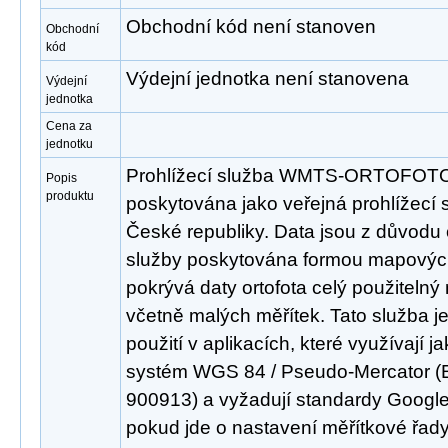
Obchodní kód není stanoven
Obchodní
kód
Výdejní jednotka není stanovena
Výdejní
jednotka
Cena za
jednotku
Prohlížecí služba WMTS-ORTOFOTO
Popis
produktu
poskytována jako veřejná prohlížecí s
České republiky. Data jsou z důvodu o
služby poskytována formou mapových
pokrývá daty ortofota celý použitelný 
včetně malých měřítek. Tato služba j
použití v aplikacích, které využívají 
systém WGS 84 / Pseudo-Mercator (
900913) a vyžadují standardy Goog
pokud jde o nastavení měřítkové řady