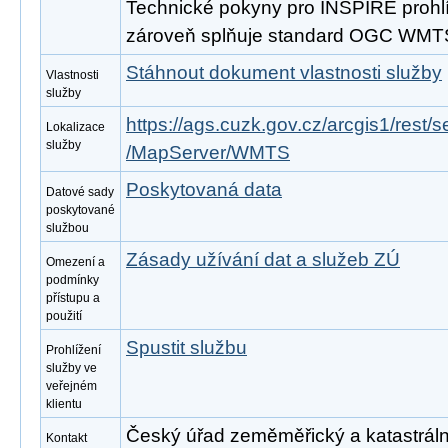
Technické pokyny pro INSPIRE prohlíž
zároveň splňuje standard OGC WMTS
Stáhnout dokument vlastnosti služby
Vlastnosti
služby
https://ags.cuzk.gov.cz/arcgis1/re
Lokalizace
služby
/MapServer/WMTS
Poskytovaná data
Datové sady
poskytované
službou
Zásady užívání dat a služeb ZÚ
Omezení a
podmínky
přístupu a
použití
Spustit službu
Prohlížení
služby ve
veřejném
klientu
Český úřad zeměměřický a katastrální,
Kontakt