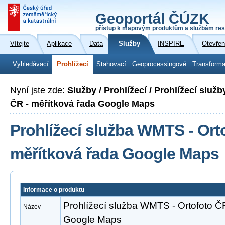
Geoportál ČÚZK
přístup k mapovým produktům a službám res
Vítejte
Aplikace
Data
Služby
INSPIRE
Otevřen
Vyhledávací
Prohlížecí
Stahovací
Geoprocessingové
Transforma
Nyní jste zde:
Služby / Prohlížecí / Prohlížecí slu
ČR - měřítková řada Google Maps
Prohlížecí služba WMTS - Ort
měřítková řada Google Maps
Informace o produktu
Prohlížecí služba WMTS - Ortofoto Č
Název
Google Maps