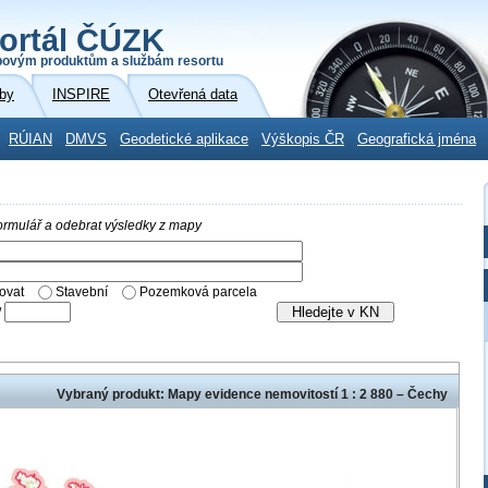
ortál ČÚZK
povým produktům a službám resortu
by
INSPIRE
Otevřená data
RÚIAN
DMVS
Geodetické aplikace
Výškopis ČR
Geografická jména
 formulář a odebrat výsledky z mapy
ovat
Stavební
Pozemková parcela
/
Vybraný produkt: Mapy evidence nemovitostí 1 : 2 880 – Čechy