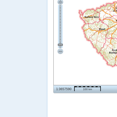
1:3657590
100 km