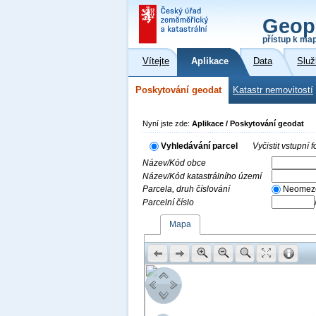
Geop
přístup k ma
Vítejte
Aplikace
Data
Služ
Poskytování geodat
Katastr nemovitostí
Nyní jste zde:
Aplikace / Poskytování geodat
Vyhledávání parcel
Vyčistit vstupní
Název/Kód obce
Název/Kód katastrálního území
Parcela, druh číslování
Neomez
Parcelní číslo
Mapa