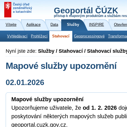
Geoportál ČÚZK
přístup k mapovým produktům a službám res
Vítejte
Aplikace
Data
Služby
INSPIRE
Otevřen
Vyhledávací
Prohlížecí
Stahovací
Geoprocessingové
Transforma
Nyní jste zde:
Služby / Stahovací / Stahovací služ
Mapové služby upozornění
02.01.2026
Mapové služby upozornění
Upozorňujeme uživatele, že
od 1. 2. 2026
doj
poskytování některých mapových služeb pub
geoportal.cuzk.gov.cz.