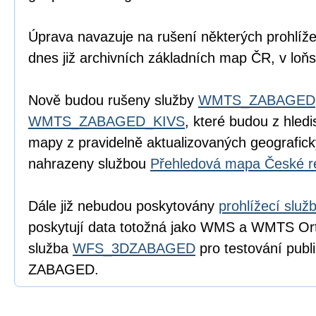
Úprava navazuje na rušení některých prohlíž
dnes již archivních základních map ČR, v loň
Nově budou rušeny služby
WMTS_ZABAGED
WMTS_ZABAGED_KIVS
, které budou z hled
mapy z pravidelně aktualizovaných geografi
nahrazeny službou
Přehledová mapa České re
Dále již nebudou poskytovány
prohlížecí slu
poskytují data totožná jako WMS a WMTS Ort
služba
WFS_3DZABAGED
pro testování publ
ZABAGED.