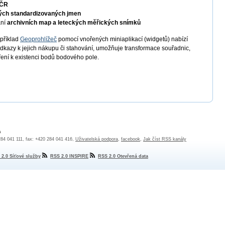
 ČR
ých standardizovaných jmen
ání
archivních map a leteckých měřických snímků
apříklad
Geoprohlížeč
pomocí vnořených miniaplikací (widgetů) nabízí
odkazy k jejich nákupu či stahování, umožňuje transformace souřadnic,
ření k existenci bodů bodového pole.
a
 284 041 111, fax: +420 284 041 416,
Uživatelská podpora
,
facebook
,
Jak číst RSS kanály
 2.0 Síťové služby
RSS 2.0 INSPIRE
RSS 2.0 Otevřená data