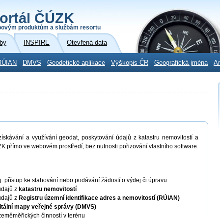
ortál ČÚZK
povým produktům a službám resortu
by
INSPIRE
Otevřená data
RÚIAN
DMVS
Geodetické aplikace
Výškopis ČR
Geografická jména
Ar
skávání a využívání geodat, poskytování údajů z katastru nemovitostí a
K přímo ve webovém prostředí, bez nutnosti pořizování vlastního software.
 tj. přístup ke stahování nebo podávání žádostí o výdej či úpravu
údajů z
katastru nemovitostí
údajů z
Registru územní identifikace adres a nemovitostí (RÚIAN)
itální mapy veřejné správy (DMVS)
eměměřických činností v terénu