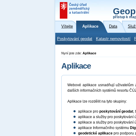
Geop
přístup k ma
Vítejte
Aplikace
Data
Služ
Poskytování geodat
Katastr nemovitostí
Nyní jste zde:
Aplikace
Aplikace
Webové aplikace usnadňují uživatelům zí
dalších informačních systémů resortu ČÚZ
Aplikace lze rozdělit na tyto skupiny:
aplikace pro
poskytování geodat
,
aplikace a služby pro poskytování 
aplikace a služby pro poskytování 
aplikace Informačního systému
Dig
geodetické aplikace
pro podporu z