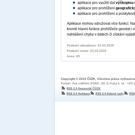
aplikace pro využití dat
výškopisu
aplikace pro prohlížení
geografick
aplikace pro prohlížení a poskytov
Aplikace mohou sdružovat více funkcí. N
kromě hlavní funkce prohlížeče geodat i 
nahlášení chyby v datech či získání vyjád
Poslední aktualizace: 03.03.2026
Poslední revize:
03.03.2026
Autor: 95
Copyright © 2010 ČÚZK, Všechna práva vyhrazen
Kontakt: Pod sídlištěm 9/1800, 182 11 Praha 8, tel.: +420
RSS 2.0 Geoportál ČÚZK
RSS 2.0 Aplikace
RSS 2.0 Datové sady
RSS