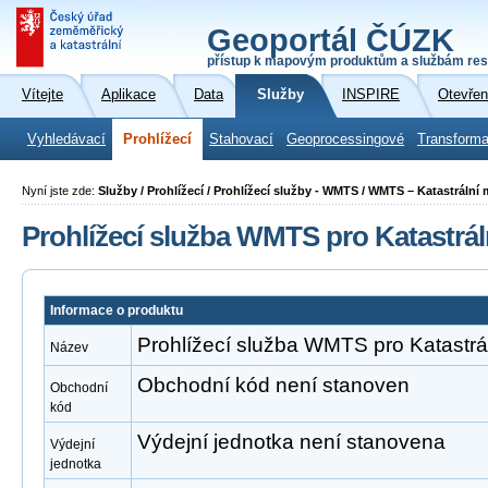
Geoportál ČÚZK
přístup k mapovým produktům a službám res
Vítejte
Aplikace
Data
Služby
INSPIRE
Otevřen
Vyhledávací
Prohlížecí
Stahovací
Geoprocessingové
Transforma
Nyní jste zde:
Služby / Prohlížecí / Prohlížecí služby - WMTS / WMTS – Katastrální
Prohlížecí služba WMTS pro Katastrá
Informace o produktu
Prohlížecí služba WMTS pro Katastr
Název
Obchodní kód není stanoven
Obchodní
kód
Výdejní jednotka není stanovena
Výdejní
jednotka