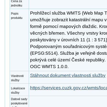
Cena za
jednotku
Prohlížecí služba WMTS (Web Map Til
Popis
produktu
umožňuje zobrazit katastrální mapu v 
formě pomocí mapových dlaždic. Kro
věcných břemen. Všechny vrstvy kro
poskytovány v úrovních 11 (1 : 3 571) 
Podporovaným souřadnicovým syst
(EPSG:5514). Služba je veřejně dost
pokrývá celé území České republiky.
OGC WMTS 1.0.0.
Stáhnout dokument vlastnosti služby
Vlastnosti
služby
https://services.cuzk.gov.cz/wmts/lo
Lokalizace
služby
Datové sady
poskytované