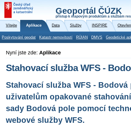
Geoportál ČÚZK
přístup k mapovým produktům a službám res
Vítejte
Aplikace
Data
Služby
INSPIRE
Otevřen
Poskytování geodat
Katastr nemovitostí
RÚIAN
DMVS
Geodetické ap
Nyní jste zde:
Aplikace
Stahovací služba WFS - Bodo
Stahovací služba WFS - Bodová
uživatelům opakované stahování
sady Bodová pole pomocí techno
webové služby WFS.