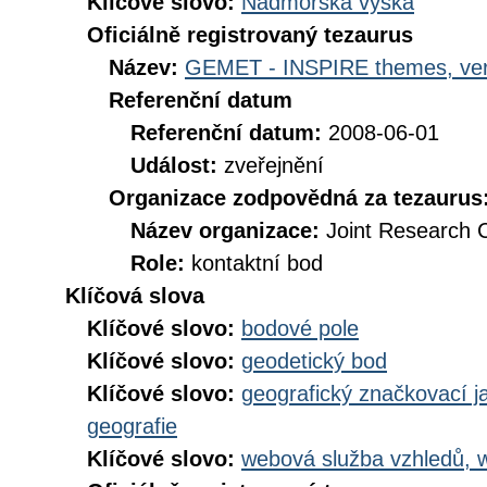
Klíčové slovo:
Nadmořská výška
Oficiálně registrovaný tezaurus
Název:
GEMET - INSPIRE themes, ver
Referenční datum
Referenční datum:
2008-06-01
Událost:
zveřejnění
Organizace zodpovědná za tezaurus
Název organizace:
Joint Research 
Role:
kontaktní bod
Klíčová slova
Klíčové slovo:
bodové pole
Klíčové slovo:
geodetický bod
Klíčové slovo:
geografický značkovací j
geografie
Klíčové slovo:
webová služba vzhledů, 