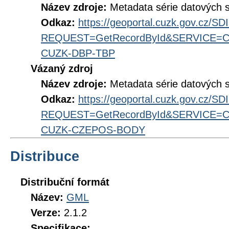
Název zdroje:
Metadata série datových 
Odkaz:
https://geoportal.cuzk.gov.cz/S
REQUEST=GetRecordById&SERVICE=CS
CUZK-DBP-TBP
Vázaný zdroj
Název zdroje:
Metadata série datových
Odkaz:
https://geoportal.cuzk.gov.cz/S
REQUEST=GetRecordById&SERVICE=CS
CUZK-CZEPOS-BODY
Distribuce
Distribuční formát
Název:
GML
Verze:
2.1.2
Specifikace: