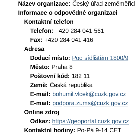
Název organizace:
Český úřad zeměměřick
Informace o odpovědné organizaci
Kontaktní telefon
Telefon:
+420 284 041 561
Fax:
+420 284 041 416
Adresa
Dodací místo:
Pod sídlištěm 1800/9
Město:
Praha 8
Poštovní kód:
182 11
Země:
Česká republika
E-mail:
bohumil.vlcek@cuzk.gov.cz
E-mail:
podpora.zums@cuzk.gov.cz
Online zdroj
Odkaz:
https://geoportal.cuzk.gov.cz
Kontaktní hodiny:
Po-Pá 9-14 CET