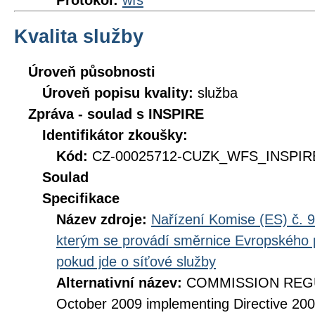
Protokol:
wfs
Kvalita služby
Úroveň působnosti
Úroveň popisu kvality:
služba
Zpráva - soulad s INSPIRE
Identifikátor zkoušky:
Kód:
CZ-00025712-CUZK_WFS_INSPIRE
Soulad
Specifikace
Název zdroje:
Nařízení Komise (ES) č. 9
kterým se provádí směrnice Evropského 
pokud jde o síťové služby
Alternativní název:
COMMISSION REGUL
October 2009 implementing Directive 20