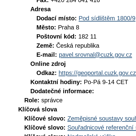
Fax:
+420 284 041 416
Adresa
Dodací místo:
Pod sídlištěm 1800/9
Město:
Praha 8
Poštovní kód:
182 11
Země:
Česká republika
E-mail:
pavel.srovnal@cuzk.gov.cz
Online zdroj
Odkaz:
https://geoportal.cuzk.gov.cz
Kontaktní hodiny:
Po-Pá 9-14 CET
Dodatečné informace:
Role:
správce
Klíčová slova
Klíčové slovo:
Zeměpisné soustavy souř
Klíčové slovo:
Souřadnicové referenční