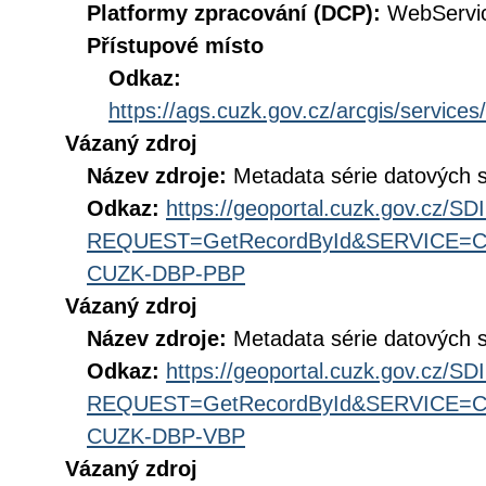
Platformy zpracování (DCP):
WebServi
Přístupové místo
Odkaz:
https://ags.cuzk.gov.cz/arcgis/servi
Vázaný zdroj
Název zdroje:
Metadata série datových 
Odkaz:
https://geoportal.cuzk.gov.cz/S
REQUEST=GetRecordById&SERVICE=CS
CUZK-DBP-PBP
Vázaný zdroj
Název zdroje:
Metadata série datových 
Odkaz:
https://geoportal.cuzk.gov.cz/S
REQUEST=GetRecordById&SERVICE=CS
CUZK-DBP-VBP
Vázaný zdroj