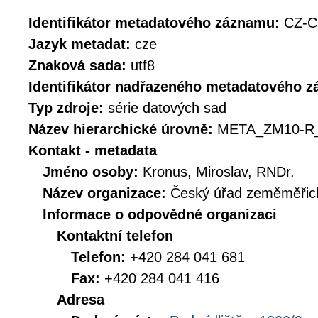
Identifikátor metadatového záznamu:
CZ-C
Jazyk metadat:
cze
Znaková sada:
utf8
Identifikátor nadřazeného metadatového 
Typ zdroje:
série datových sad
Název hierarchické úrovně:
META_ZM10-R
Kontakt - metadata
Jméno osoby:
Kronus, Miroslav, RNDr.
Název organizace:
Český úřad zeměměřick
Informace o odpovědné organizaci
Kontaktní telefon
Telefon:
+420 284 041 681
Fax:
+420 284 041 416
Adresa