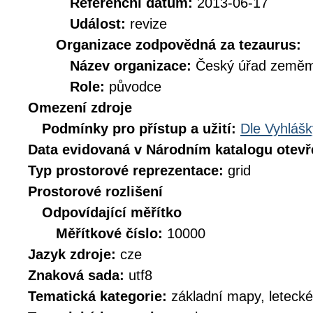
Referenční datum:
2013-06-17
Událost:
revize
Organizace zodpovědná za tezaurus:
Název organizace:
Český úřad zeměmě
Role:
původce
Omezení zdroje
Podmínky pro přístup a užití:
Dle Vyhlášk
Data evidovaná v Národním katalogu otev
Typ prostorové reprezentace:
grid
Prostorové rozlišení
Odpovídající měřítko
Měřítkové číslo:
10000
Jazyk zdroje:
cze
Znaková sada:
utf8
Tematická kategorie:
základní mapy, leteck