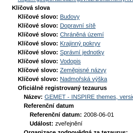
Klíčová slova
Klíčové slovo:
Budovy
Klíčové slovo:
Dopravní sítě
Klíčové slovo:
Chráněná území
Klíčové slovo:
Krajinný pokryv
Klíčové slovo:
Správní jednotky
Klíčové slovo:
Vodopis
Klíčové slovo:
Zeměpisné názvy
Klíčové slovo:
Nadmořská výška
Oficiálně registrovaný tezaurus
Název:
GEMET - INSPIRE themes, versi
Referenční datum
Referenční datum:
2008-06-01
Událost:
zveřejnění
Organizace zodpovědná za tezaurus: