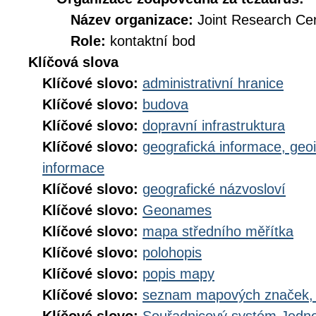
Název organizace:
Joint Research Ce
Role:
kontaktní bod
Klíčová slova
Klíčové slovo:
administrativní hranice
Klíčové slovo:
budova
Klíčové slovo:
dopravní infrastruktura
Klíčové slovo:
geografická informace, geo
informace
Klíčové slovo:
geografické názvosloví
Klíčové slovo:
Geonames
Klíčové slovo:
mapa středního měřítka
Klíčové slovo:
polohopis
Klíčové slovo:
popis mapy
Klíčové slovo:
seznam mapových značek, 