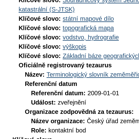
Klíčové slovo:
Souřadnicový systém Jednot
katastrální (S-JTSK)
Klíčové slovo:
státní mapové dílo
Klíčové slovo:
topografická mapa
Klíčové slovo:
vodstvo, hydrografie
Klíčové slovo:
výškopis
Klíčové slovo:
Základní báze geografick
Oficiálně registrovaný tezaurus
Název:
Terminologický slovník zeměměřic
Referenční datum
Referenční datum:
2009-01-01
Událost:
zveřejnění
Organizace zodpovědná za tezaurus:
Název organizace:
Český úřad zeměmě
Role:
kontaktní bod