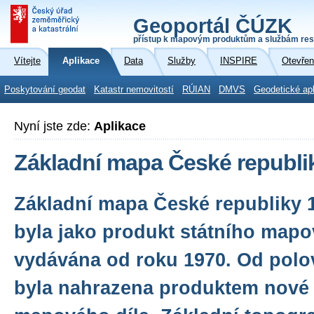
Geoportál ČÚZK
přístup k mapovým produktům a službám res
Vítejte
Aplikace
Data
Služby
INSPIRE
Otevřen
Poskytování geodat
Katastr nemovitostí
RÚIAN
DMVS
Geodetické ap
Nyní jste zde:
Aplikace
Základní mapa České republi
Základní mapa České republiky 1
byla jako produkt státního mapo
vydávána od roku 1970. Od polo
byla nahrazena produktem nové 