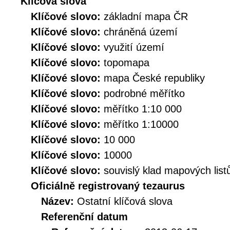
Klíčová slova
Klíčové slovo:
základní mapa ČR
Klíčové slovo:
chráněná území
Klíčové slovo:
využití území
Klíčové slovo:
topomapa
Klíčové slovo:
mapa České republiky
Klíčové slovo:
podrobné měřítko
Klíčové slovo:
měřítko 1:10 000
Klíčové slovo:
měřítko 1:10000
Klíčové slovo:
10 000
Klíčové slovo:
10000
Klíčové slovo:
souvislý klad mapových list
Oficiálně registrovaný tezaurus
Název:
Ostatní klíčová slova
Referenční datum