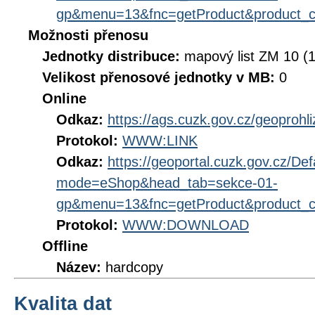
gp&menu=13&fnc=getProduct&product_
Možnosti přenosu
Jednotky distribuce:
mapový list ZM 10 (
Velikost přenosové jednotky v MB:
0
Online
Odkaz:
https://ags.cuzk.gov.cz/geoprohl
Protokol:
WWW:LINK
Odkaz:
https://geoportal.cuzk.gov.cz/Def
mode=eShop&head_tab=sekce-01-
gp&menu=13&fnc=getProduct&product_
Protokol:
WWW:DOWNLOAD
Offline
Název:
hardcopy
Kvalita dat