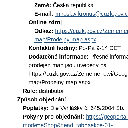
Země:
Česká republika
E-mail:
miroslav.kronus@cuzk.gov.c
Online zdroj
Odkaz:
https://cuzk.gov.cz/Zememer
map/Prodejny-map.aspx
Kontaktní hodiny:
Po-Pá 9-14 CET
Dodatečné informace:
Přesné informa
prodejen map jsou uvedeny na
https://cuzk.gov.cz/Zememerictvi/Geog
map/Prodejny-map.aspx.
Role:
distributor
Způsob objednání
Poplatky:
Dle Vyhlášky č. 645/2004 Sb.
Pokyny pro objednání:
https://geoporta
mode=eShop&head_tab=sekce-01-