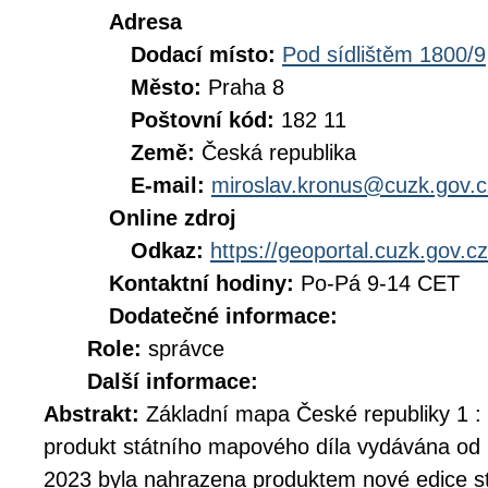
Adresa
Dodací místo:
Pod sídlištěm 1800/9
Město:
Praha 8
Poštovní kód:
182 11
Země:
Česká republika
E-mail:
miroslav.kronus@cuzk.gov.c
Online zdroj
Odkaz:
https://geoportal.cuzk.gov.cz
Kontaktní hodiny:
Po-Pá 9-14 CET
Dodatečné informace:
Role:
správce
Další informace:
Abstrakt:
Základní mapa České republiky 1 :
produkt státního mapového díla vydávána od 
2023 byla nahrazena produktem nové edice s