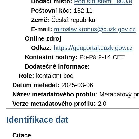
Dodací místo:
Pod sídlištěm 1800/9
Poštovní kód:
182 11
Země:
Česká republika
E-mail:
miroslav.kronus@cuzk.gov.cz
Online zdroj
Odkaz:
https://geoportal.cuzk.gov.cz
Kontaktní hodiny:
Po-Pá 9-14 CET
Dodatečné informace:
Role:
kontaktní bod
Datum metadat:
2025-03-06
Název metadatového profilu:
Metadatový pr
Verze metadatového profilu:
2.0
Identifikace dat
Citace