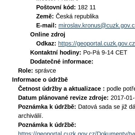
Poštovní kód:
182 11
Země:
Česká republika
E-mail:
miroslav.kronus@cuzk.gov.c
Online zdroj
Odkaz:
https://geoportal.cuzk.gov.cz
Kontaktní hodiny:
Po-Pá 9-14 CET
Dodatečné informace:
Role:
správce
Informace o údržbě
Četnost údržby a aktualizace :
podle potř
Datum plánované revize zdroje:
2017-01
Poznámka k údržbě:
Datová sada se již dá
archiválií.
Poznámka k údržbě:
https://geoportal.cuzk.gov.cz/Dokumenty/t