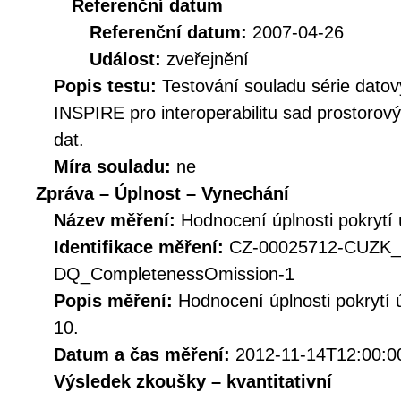
Referenční datum
Referenční datum:
2007-04-26
Událost:
zveřejnění
Popis testu:
Testování souladu série datov
INSPIRE pro interoperabilitu sad prostorov
dat.
Míra souladu:
ne
Zpráva – Úplnost – Vynechání
Název měření:
Hodnocení úplnosti pokryt
Identifikace měření:
CZ-00025712-CUZK
DQ_CompletenessOmission-1
Popis měření:
Hodnocení úplnosti pokrytí
10.
Datum a čas měření:
2012-11-14T12:00:0
Výsledek zkoušky – kvantitativní