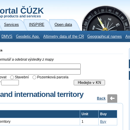
ortal ČÚZK
p products and services
Services
INSPIRE
Open data
DMVS
Geodetic App.
Altimetry data of the CR
Geographical names
Ar
ta
 formulář a odebrat výsledky z mapy
ovat
Stavební
Pozemková parcela
/
nd international territory
Back
Unit
Buy
rritory
1
Buy