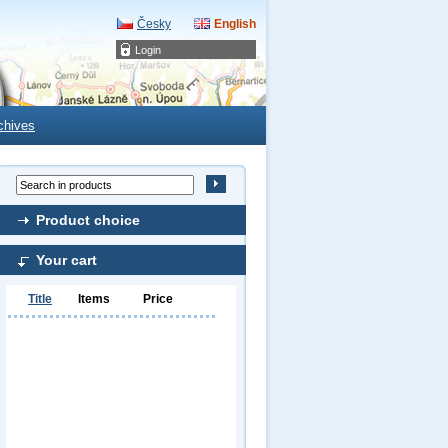
Česky
English
Login
chives
Product choice
Your cart
Title
Items
Price