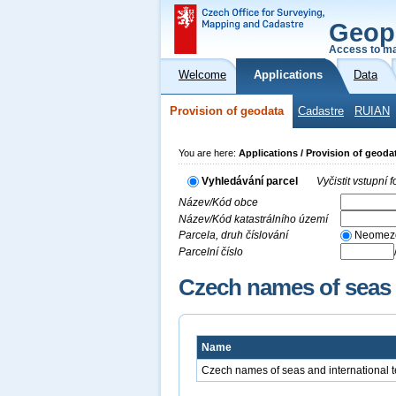
Geop
Access to ma
Welcome
Applications
Data
Provision of geodata
Cadastre
RUIAN
You are here:
Applications / Provision of geoda
Vyhledávání parcel
Vyčistit vstupní
Název/Kód obce
Název/Kód katastrálního území
Parcela, druh číslování
Neomez
Parcelní číslo
Czech names of seas a
Name
Czech names of seas and international te