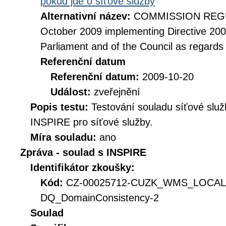
pokud jde o síťové služby
Alternativní název:
COMMISSION REGUL
October 2009 implementing Directive 20
Parliament and of the Council as regards
Referenční datum
Referenční datum:
2009-10-20
Událost:
zveřejnění
Popis testu:
Testování souladu síťové služ
INSPIRE pro síťové služby.
Míra souladu:
ano
Zpráva - soulad s INSPIRE
Identifikátor zkoušky:
Kód:
CZ-00025712-CUZK_WMS_LOCA
DQ_DomainConsistency-2
Soulad