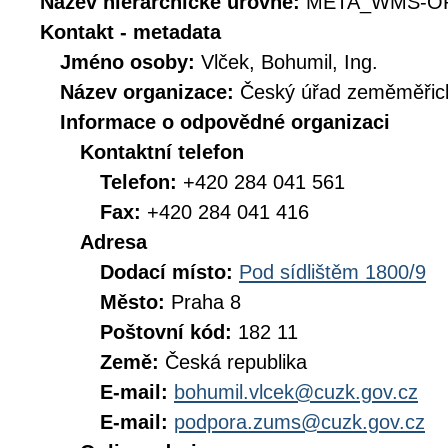
Název hierarchické úrovně:
META_WMS-O
Kontakt - metadata
Jméno osoby:
Vlček, Bohumil, Ing.
Název organizace:
Český úřad zeměměřick
Informace o odpovědné organizaci
Kontaktní telefon
Telefon:
+420 284 041 561
Fax:
+420 284 041 416
Adresa
Dodací místo:
Pod sídlištěm 1800/9
Město:
Praha 8
Poštovní kód:
182 11
Země:
Česká republika
E-mail:
bohumil.vlcek@cuzk.gov.cz
E-mail:
podpora.zums@cuzk.gov.cz