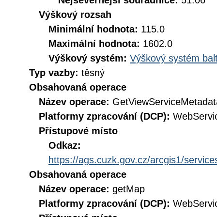
Nejsevernější souřadnice:
51.06
Výškový rozsah
Minimální hodnota:
115.0
Maximální hodnota:
1602.0
Výškový systém:
Výškový systém balt
Typ vazby:
těsný
Obsahovaná operace
Název operace:
GetViewServiceMetadat
Platformy zpracování (DCP):
WebServi
Přístupové místo
Odkaz:
https://ags.cuzk.gov.cz/arcgis1/se
Obsahovaná operace
Název operace:
getMap
Platformy zpracování (DCP):
WebServi