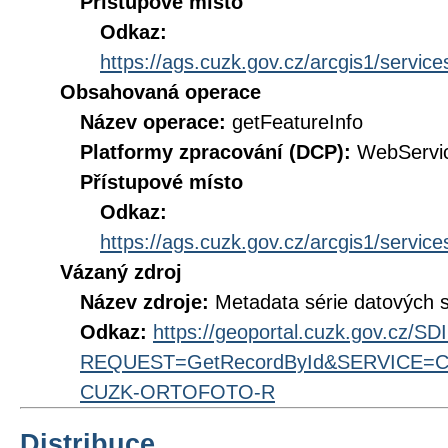
Přístupové místo
Odkaz:
https://ags.cuzk.gov.cz/arcgis1/se
Obsahovaná operace
Název operace:
getFeatureInfo
Platformy zpracování (DCP):
WebServi
Přístupové místo
Odkaz:
https://ags.cuzk.gov.cz/arcgis1/se
Vázaný zdroj
Název zdroje:
Metadata série datových 
Odkaz:
https://geoportal.cuzk.gov.cz/S
REQUEST=GetRecordById&SERVICE=CS
CUZK-ORTOFOTO-R
Distribuce