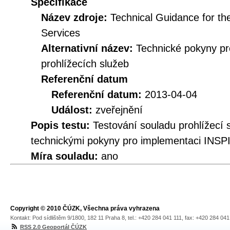
Specifikace
Název zdroje:
Technical Guidance for t
Services
Alternativní název:
Technické pokyny p
prohlížecích služeb
Referenční datum
Referenční datum:
2013-04-04
Událost:
zveřejnění
Popis testu:
Testování souladu prohlížecí
technickými pokyny pro implementaci INSPI
Míra souladu:
ano
Copyright © 2010 ČÚZK, Všechna práva vyhrazena
Kontakt: Pod sídlištěm 9/1800, 182 11 Praha 8, tel.: +420 284 041 111, fax: +420 284 04
RSS 2.0 Geoportál ČÚZK