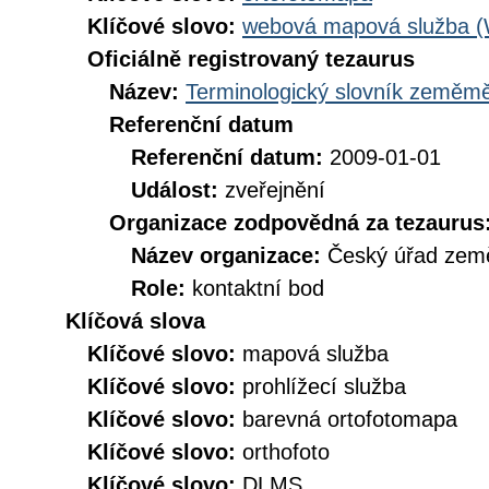
Klíčové slovo:
webová mapová služba 
Oficiálně registrovaný tezaurus
Název:
Terminologický slovník zeměměř
Referenční datum
Referenční datum:
2009-01-01
Událost:
zveřejnění
Organizace zodpovědná za tezaurus
Název organizace:
Český úřad země
Role:
kontaktní bod
Klíčová slova
Klíčové slovo:
mapová služba
Klíčové slovo:
prohlížecí služba
Klíčové slovo:
barevná ortofotomapa
Klíčové slovo:
orthofoto
Klíčové slovo:
DLMS