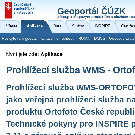
Geoportál ČÚZK
přístup k mapovým produktům a službám res
Vítejte
Aplikace
Data
Služby
INSPIRE
Otevřen
Poskytování geodat
Katastr nemovitostí
RÚIAN
DMVS
Geodetické ap
Nyní jste zde:
Aplikace
Prohlížecí služba WMS - Orto
Prohlížecí služba WMS-ORTOFO
jako veřejná prohlížecí služba n
produktu Ortofoto České republi
Technické pokyny pro INSPIRE pr