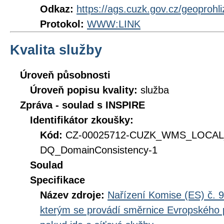
Odkaz:
https://ags.cuzk.gov.cz/geoproh
Protokol:
WWW:LINK
Kvalita služby
Úroveň působnosti
Úroveň popisu kvality:
služba
Zpráva - soulad s INSPIRE
Identifikátor zkoušky:
Kód:
CZ-00025712-CUZK_WMS_LOCA
DQ_DomainConsistency-1
Soulad
Specifikace
Název zdroje:
Nařízení Komise (ES) č. 9
kterým se provádí směrnice Evropského 