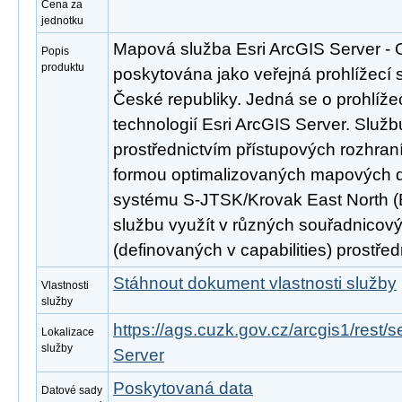
Cena za
jednotku
Mapová služba Esri ArcGIS Server - O
Popis
produktu
poskytována jako veřejná prohlížecí s
České republiky. Jedná se o prohlíž
technologií Esri ArcGIS Server. Službu
prostřednictvím přístupových rozh
formou optimalizovaných mapových d
systému S-JTSK/Krovak East North (
službu využít v různých souřadnico
(definovaných v capabilities) prostř
Stáhnout dokument vlastnosti služby
Vlastnosti
služby
https://ags.cuzk.gov.cz/arcgis1/re
Lokalizace
služby
Server
Poskytovaná data
Datové sady