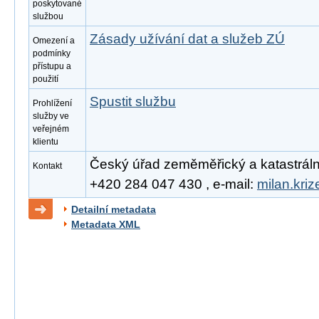
poskytované
službou
Zásady užívání dat a služeb ZÚ
Omezení a
podmínky
přístupu a
použití
Spustit službu
Prohlížení
služby ve
veřejném
klientu
Český úřad zeměměřický a katastrální, 
Kontakt
+420 284 047 430 , e-mail:
milan.kri
Detailní metadata
Metadata XML