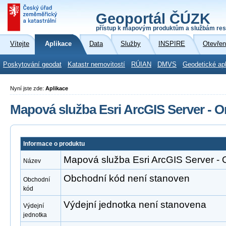
Geoportál ČÚZK
přístup k mapovým produktům a službám res
Vítejte
Aplikace
Data
Služby
INSPIRE
Otevřen
Poskytování geodat
Katastr nemovitostí
RÚIAN
DMVS
Geodetické ap
Nyní jste zde:
Aplikace
Mapová služba Esri ArcGIS Server - O
Informace o produktu
Mapová služba Esri ArcGIS Server - 
Název
Obchodní kód není stanoven
Obchodní
kód
Výdejní jednotka není stanovena
Výdejní
jednotka