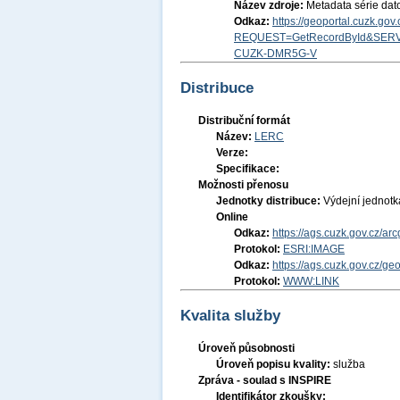
Název zdroje:
Metadata série dat
Odkaz:
https://geoportal.cuzk.go
REQUEST=GetRecordById&SERV
CUZK-DMR5G-V
Distribuce
Distribuční formát
Název:
LERC
Verze:
Specifikace:
Možnosti přenosu
Jednotky distribuce:
Výdejní jednot
Online
Odkaz:
https://ags.cuzk.gov.cz/ar
Protokol:
ESRI:IMAGE
Odkaz:
https://ags.cuzk.gov.cz/g
Protokol:
WWW:LINK
Kvalita služby
Úroveň působnosti
Úroveň popisu kvality:
služba
Zpráva - soulad s INSPIRE
Identifikátor zkoušky: