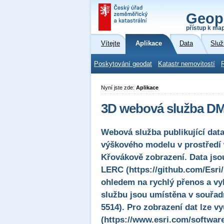
Geop
přístup k ma
Vítejte
Aplikace
Data
Služ
Poskytování geodat
Katastr nemovitostí
Nyní jste zde:
Aplikace
3D webová služba D
Webová služba publikující da
výškového modelu v prostředí
Křovákově zobrazení. Data jso
LERC (https://github.com/Esri/
ohledem na rychlý přenos a vyk
službu jsou umístěna v souřa
5514). Pro zobrazení dat lze vy
(https://www.esri.com/softwar