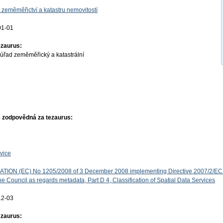
 zeměměřictví a katastru nemovitostí
01-01
ezaurus:
úřad zeměměřický a katastrální
 zodpovědná za tezaurus:
vice
ON (EC) No 1205/2008 of 3 December 2008 implementing Directive 2007/2/EC 
e Council as regards metadata, Part D 4, Classification of Spatial Data Services
12-03
ezaurus: