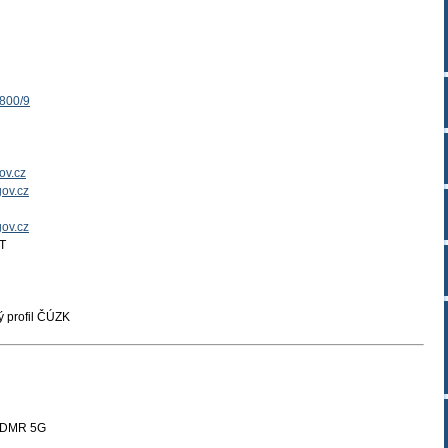
1800/9
ov.cz
ov.cz
gov.cz
T
 profil ČÚZK
a DMR 5G