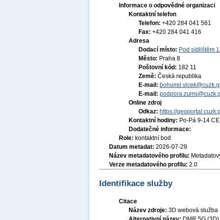
Informace o odpovědné organizaci
Kontaktní telefon
Telefon:
+420 284 041 561
Fax:
+420 284 041 416
Adresa
Dodací místo:
Pod sídlištěm 
Město:
Praha 8
Poštovní kód:
182 11
Země:
Česká republika
E-mail:
bohumil.vlcek@cuzk.g
E-mail:
podpora.zums@cuzk.g
Online zdroj
Odkaz:
https://geoportal.cuzk.
Kontaktní hodiny:
Po-Pá 9-14 CE
Dodatečné informace:
Role:
kontaktní bod
Datum metadat:
2026-07-29
Název metadatového profilu:
Metadatový
Verze metadatového profilu:
2.0
Identifikace služby
Citace
Název zdroje:
3D webová služb
Alternativní název:
DMR 5G (3D)