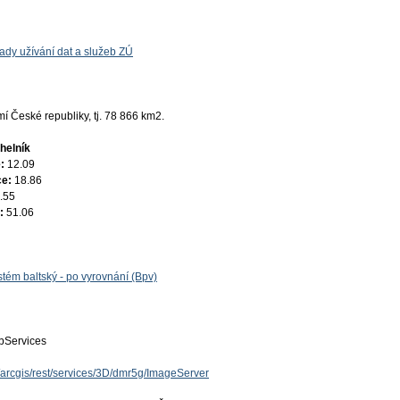
ady užívání dat a služeb ZÚ
 České republiky, tj. 78 866 km2.
helník
e:
12.09
ce:
18.86
.55
e:
51.06
tém baltský - po vyrovnání (Bpv)
Services
z/arcgis/rest/services/3D/dmr5g/ImageServer