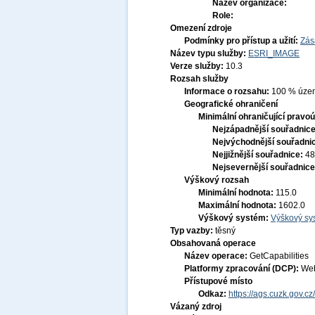
Název organizace:
Role:
Omezení zdroje
Podmínky pro přístup a užití:
Zás
Název typu služby:
ESRI_IMAGE
Verze služby:
10.3
Rozsah služby
Informace o rozsahu:
100 % území
Geografické ohraničení
Minimální ohraničující pravoú
Nejzápadnější souřadnic
Nejvýchodnější souřadni
Nejjižnější souřadnice:
48
Nejsevernější souřadnic
Výškový rozsah
Minimální hodnota:
115.0
Maximální hodnota:
1602.0
Výškový systém:
Výškový sys
Typ vazby:
těsný
Obsahovaná operace
Název operace:
GetCapabilities
Platformy zpracování (DCP):
Web
Přístupové místo
Odkaz:
https://ags.cuzk.gov.c
Vázaný zdroj