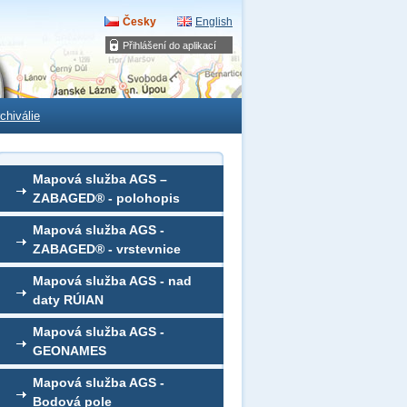
Česky
English
Přihlášení do aplikací
chiválie
Mapová služba AGS –
ZABAGED® - polohopis
Mapová služba AGS -
ZABAGED® - vrstevnice
Mapová služba AGS - nad
daty RÚIAN
Mapová služba AGS -
GEONAMES
Mapová služba AGS -
Bodová pole