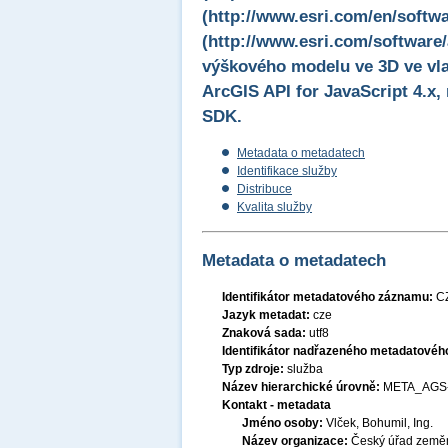
(http://www.esri.com/en/softwa
(http://www.esri.com/software/
výškového modelu ve 3D ve vla
ArcGIS API for JavaScript 4.x,
SDK.
Metadata o metadatech
Identifikace služby
Distribuce
Kvalita služby
Metadata o metadatech
Identifikátor metadatového záznamu:
C
Jazyk metadat:
cze
Znaková sada:
utf8
Identifikátor nadřazeného metadatové
Typ zdroje:
služba
Název hierarchické úrovně:
META_AGS
Kontakt - metadata
Jméno osoby:
Vlček, Bohumil, Ing.
Název organizace:
Český úřad zeměm