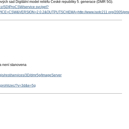
ových sad Digitální model reliéfu České republiky 5. generace (DMR 5G).
v.cz/SDIProCSW/service.svc/get?
ICE=CSW&VERSION=2.0.2&OUTPUTSCHEMA=http://www.isotc211.org/2005/g
ka není stanovena
cgis/rest/services/3D/dmr5g/ImageServer
eoprohlizec/?v=3d&e=5g