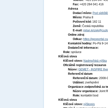
Telefon:
+420 284 047 43
Fax:
+420 284 041 416
Adresa
Dodací místo:
Pod sídlišt
Město:
Praha 8
Poštovní kód:
182 11
Země:
Česká republika
E-mail:
milan.krizek@cuzk
Online zdroj
Odkaz:
https://geoportal.c
Kontaktní hodiny:
Po-Pá 9-1
Dodatečné informace:
Role:
správce
Klíčová slova
Klíčové slovo:
Nadmořská výška
Oficiálně registrovaný tezaurus
Název:
GEMET - INSPIRE them
Referenční datum
Referenční datum:
2008-
Událost:
zveřejnění
Organizace zodpovědná za t
Název organizace:
Joint 
Role:
kontaktní bod
Klíčová slova
Klíčové slovo:
výškopis