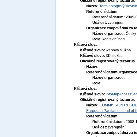
Oficiálně registrovaný tezaurus
Název:
Terminologický slovník
Referenční datum
Referenční datum:
2009-
Událost:
zveřejnění
Organizace zodpovědná za t
Název organizace:
Český 
Role:
kontaktní bod
Klíčová slova
Klíčové slovo:
webová služba
Klíčové slovo:
3D služba
Oficiálně registrovaný tezaurus
Název:
Referenční datum
Organizace
Název organizace:
Role:
Klíčová slova
Klíčové slovo:
infoMapAccessSer
Oficiálně registrovaný tezaurus
Název:
COMMISSION REGULATI
European Partilament and of th
Referenční datum
Referenční datum:
2008-
Událost:
zveřejnění
Organizace zodpovědná za t