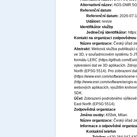
Alternativní název:
AGS-DMR 5G 
Referenční datum
Referenční datum:
2026-07-
Událost:
revize
Identifikátor služby
Jedinečný identifikátor:
http
Kontakt na organizaci zodpovědnou 
Název organizace:
Český úřad ze
Abstrakt:
Webová služba publikující
ve 3D, v souřadnicovém systému S-JT
formátu LERC (https://github.com/Esri/
vykreslení dat ve 3D aplikacích. Zdr
North (EPSG 5514). Pro zobrazení dat 
(https://www.esri.com/software/scene-
(http://www.esri.com/software/arcgis-
webových aplikacích, využitím knihovn
SDK.
Účel:
Zobrazení podrobného výškové
East North (EPSG 5514).
Zodpovědná organizace
Jméno osoby:
Křížek, Milan
Název organizace:
Český úřad ze
Informace o odpovědné organiza
Kontaktní telefon