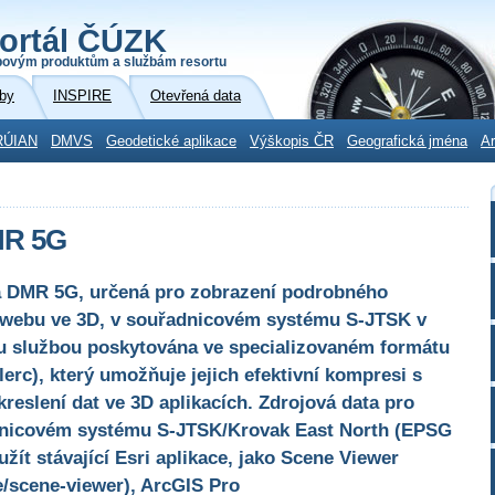
ortál ČÚZK
povým produktům a službám resortu
by
INSPIRE
Otevřená data
RÚIAN
DMVS
Geodetické aplikace
Výškopis ČR
Geografická jména
Ar
MR 5G
ta DMR 5G, určená pro zobrazení podrobného
 webu ve 3D, v souřadnicovém systému S-JTSK v
u službou poskytována ve specializovaném formátu
lerc), který umožňuje jejich efektivní kompresi s
reslení dat ve 3D aplikacích. Zdrojová data pro
dnicovém systému S-JTSK/Krovak East North (EPSG
užít stávající Esri aplikace, jako Scene Viewer
e/scene-viewer), ArcGIS Pro