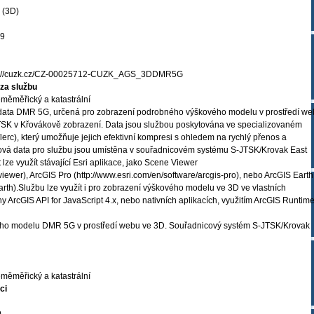
(3D)
19
s://cuzk.cz/CZ-00025712-CUZK_AGS_3DDMR5G
za službu
měměřický a katastrální
 data DMR 5G, určená pro zobrazení podrobného výškového modelu v prostředí w
SK v Křovákově zobrazení. Data jsou službou poskytována ve specializovaném
lerc), který umožňuje jejich efektivní kompresi s ohledem na rychlý přenos a
ojová data pro službu jsou umístěna v souřadnicovém systému S-JTSK/Krovak East
lze využít stávající Esri aplikace, jako Scene Viewer
viewer), ArcGIS Pro (http://www.esri.com/en/software/arcgis-pro), nebo ArcGIS Earth
earth).Službu lze využít i pro zobrazení výškového modelu ve 3D ve vlastních
y ArcGIS API for JavaScript 4.x, nebo nativních aplikacích, využitím ArcGIS Runtim
ho modelu DMR 5G v prostředí webu ve 3D. Souřadnicový systém S-JTSK/Krovak
měměřický a katastrální
ci