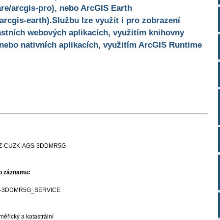
re/arcgis-pro), nebo ArcGIS Earth
arcgis-earth).Službu lze využít i pro zobrazení
stních webových aplikacích, využitím knihovny
 nebo nativních aplikacích, využitím ArcGIS Runtime
Z-CUZK-AGS-3DDMR5G
ho záznamu:
-3DDMR5G_SERVICE
ěřický a katastrální