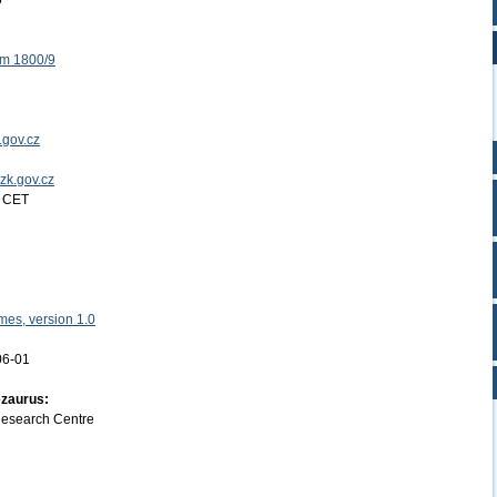
0
ěm 1800/9
.gov.cz
uzk.gov.cz
4 CET
es, version 1.0
06-01
ezaurus:
Research Centre