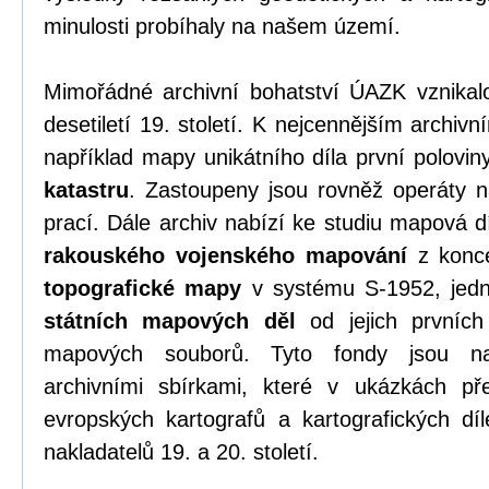
minulosti probíhaly na našem území.
Mimořádné archivní bohatství ÚAZK vznikalo
desetiletí 19. století. K nejcennějším archi
například mapy unikátního díla první polovin
katastru
. Zastoupeny jsou rovněž operáty na
prací. Dále archiv nabízí ke studiu mapová 
rakouského vojenského mapování
z konce
topografické mapy
v systému S-1952, jedno
státních mapových děl
od jejich prvních
mapových souborů. Tyto fondy jsou na
archivními sbírkami, které v ukázkách pře
evropských kartografů a kartografických dí
nakladatelů 19. a 20. století.