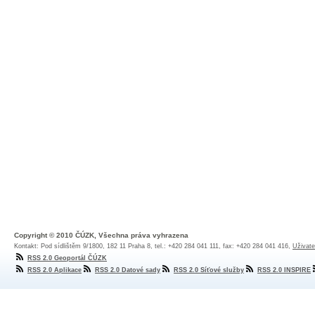
Copyright © 2010 ČÚZK, Všechna práva vyhrazena
Kontakt: Pod sídlištěm 9/1800, 182 11 Praha 8, tel.: +420 284 041 111, fax: +420 284 041 416,
Uživate
RSS 2.0 Geoportál ČÚZK
RSS 2.0 Aplikace
RSS 2.0 Datové sady
RSS 2.0 Síťové služby
RSS 2.0 INSPIRE