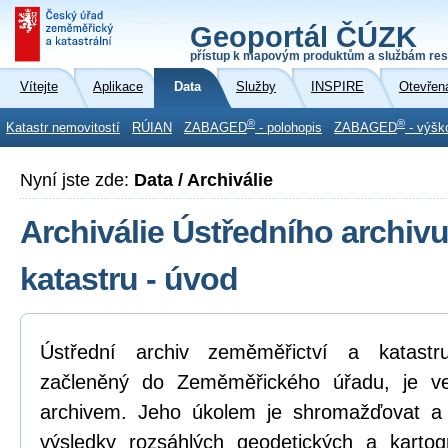
Geoportál ČÚZK
přístup k mapovým produktům a službám res
Vítejte
Aplikace
Data
Služby
INSPIRE
Otevřen
®
®
Katastr nemovitostí
RÚIAN
ZABAGED
- polohopis
ZABAGED
- výšk
Nyní jste zde:
Data / Archiválie
Archiválie Ústředního archiv
katastru - úvod
Ústřední archiv zeměměřictví a katastr
začleněný do Zeměměřického úřadu, je ve
archivem. Jeho úkolem je shromažďovat a v
výsledky rozsáhlých geodetických a kartogr