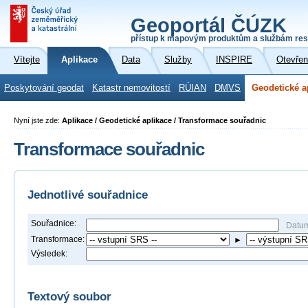
Geoportál ČÚZK
přístup k mapovým produktům a službám res
Vítejte
Aplikace
Data
Služby
INSPIRE
Otevřen
Poskytování geodat
Katastr nemovitostí
RÚIAN
DMVS
Geodetické a
Nyní jste zde:
Aplikace / Geodetické aplikace / Transformace souřadnic
Transformace souřadnic
Jednotlivé souřadnice
Souřadnice:
Datu
Transformace:
►
Výsledek:
Textový soubor