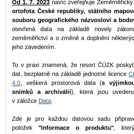
Od 1. 7. 2023
navíc zveřejňuje Zeměměřický
ortofota České republiky, státního mapov
souboru geografického názvosloví a bodo
otevřená data na základě novely zák
zeměměřictví a o změně a doplnění některýc
jeho zavedením.
To v praxi znamená, že resort ČÚZK poskyt
dat, bezplatně na základě jednotné licence
C
4.0
, veškerá prostorová data (
s výjimko
snímků a archiválií
), která jsou uvede
v záložce
Data
.
Zde je pro každou datovou sadu připrav
položek
"Informace o produktu"
, kter