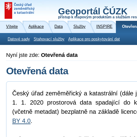
Geoportál ČÚZK
přístup k mapovým produktům a službám res
Vítejte
Aplikace
Data
Služby
INSPIRE
Otevřen
Datové sady
Stahovací služby
Aplikace pro poskytování dat
Nyní jste zde:
Otevřená data
Otevřená data
Český úřad zeměměřický a katastrální (dále 
1. 1. 2020 prostorová data spadající do 
(včetně metadat) bezplatně na základě licen
BY 4.0
.