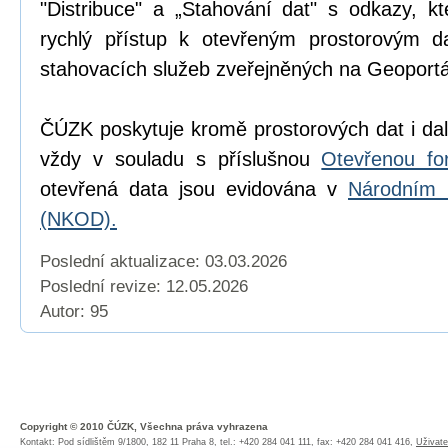
"Distribuce" a „Stahování dat" s odkazy, k
rychlý přístup k otevřeným prostorovým d
stahovacích služeb zveřejněných na Geoport
ČÚZK poskytuje kromě prostorových dat i dal
vždy v souladu s příslušnou
Otevřenou fo
otevřená data jsou evidována v
Národním 
(NKOD).
Poslední aktualizace: 03.03.2026
Poslední revize:
12.05.2026
Autor: 95
Copyright © 2010 ČÚZK, Všechna práva vyhrazena
Kontakt: Pod sídlištěm 9/1800, 182 11 Praha 8, tel.: +420 284 041 111, fax: +420 284 041 416,
Uživate