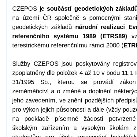
CZEPOS je
součástí geodetických základ
na území ČR společně s pomocnými stani
geodetických základů
národní realizaci Ev
referenčního systému 1989 (ETRS89)
vz
terestrickému referenčnímu rámci 2000 (
ETR
Služby CZEPOS jsou poskytovány registrov
zpoplatněny dle položek 4 až 10 v bodu 11.1 
31/1995 Sb., kterou se provádí záko
zeměměřictví a o změně a doplnění některýc
jeho zavedením, ve znění pozdějších předpi
pro výkon jejich působnosti a dále (vždy pou
na podkladě písemné žádosti potvrzené
školským zařízením a vysokým školám z