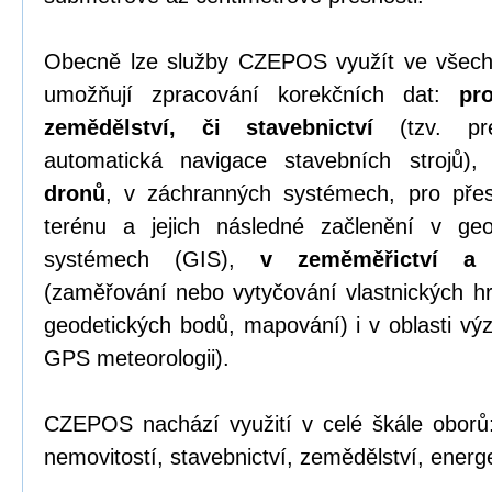
Obecně lze služby CZEPOS využít ve všech
umožňují zpracování korekčních dat:
pr
zemědělství, či stavebnictví
(tzv. pre
automatická navigace stavebních strojů)
dronů
, v záchranných systémech, pro přesn
terénu a jejich následné začlenění v geo
systémech (GIS),
v zeměměřictví a k
(zaměřování nebo vytyčování vlastnických hr
geodetických bodů, mapování) i v oblasti v
GPS meteorologii).
CZEPOS nachází využití v celé škále oborů:
nemovitostí, stavebnictví, zemědělství, energet