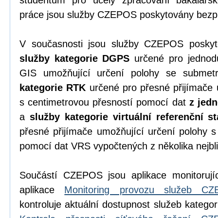
studentům pro účely zpracování bakalářsk
práce jsou služby CZEPOS poskytovány bezpl
V současnosti jsou služby CZEPOS poskyto
služby kategorie DGPS
určené pro jednodu
GIS umožňující určení polohy se submet
kategorie RTK
určené pro přesné přijímače 
s centimetrovou přesností pomocí dat
z jedn
a
služby kategorie virtuální referenční s
přesné přijímače umožňující určení polohy s
pomocí dat VRS vypočtených z několika nejbli
Součástí CZEPOS jsou aplikace monitorujíc
aplikace
Monitoring provozu služeb C
kontroluje aktuální dostupnost služeb katego