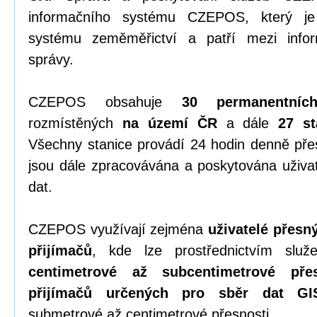
informačního systému CZEPOS, který je 
systému zeměměřictví a patří mezi info
správy.
CZEPOS obsahuje
30 permanentníc
rozmístěných
na území ČR
a dále
27 st
Všechny stanice provádí 24 hodin denně př
jsou dále zpracovávána a poskytována uživa
dat.
CZEPOS využívají zejména
uživatelé přes
přijímačů
, kde lze prostřednictvím sl
centimetrové až subcentimetrové přes
přijímačů určených pro sběr dat GI
submetrové až centimetrové přesnosti.