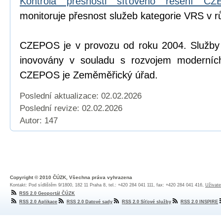
Kontrola přesnosti síťového řešení C
monitoruje přesnost služeb kategorie VRS v r
CZEPOS je v provozu od roku 2004. Služb
inovovány v souladu s rozvojem moderních
CZEPOS je Zeměměřický úřad.
Poslední aktualizace: 02.02.2026
Poslední revize:
02.02.2026
Autor: 147
Copyright © 2010 ČÚZK, Všechna práva vyhrazena
Kontakt: Pod sídlištěm 9/1800, 182 11 Praha 8, tel.: +420 284 041 111, fax: +420 284 041 416,
Uživate
RSS 2.0 Geoportál ČÚZK
RSS 2.0 Aplikace
RSS 2.0 Datové sady
RSS 2.0 Síťové služby
RSS 2.0 INSPIRE