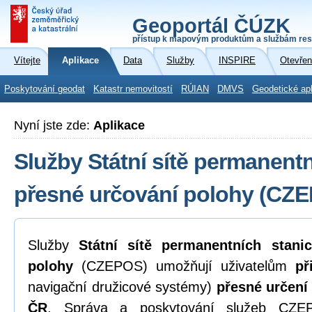
Geoportál ČÚZK
přístup k mapovým produktům a službám res
Vítejte
Aplikace
Data
Služby
INSPIRE
Otevřen
Poskytování geodat
Katastr nemovitostí
RÚIAN
DMVS
Geodetické ap
Nyní jste zde:
Aplikace
Služby Státní sítě permanentn
přesné určování polohy (CZ
Služby
Státní sítě permanentních stani
polohy
(CZEPOS) umožňují uživatelům
př
navigační družicové systémy)
přesné určení
ČR
. Správa a poskytování služeb CZEP