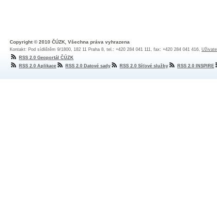
Copyright © 2010 ČÚZK, Všechna práva vyhrazena
Kontakt: Pod sídlištěm 9/1800, 182 11 Praha 8, tel.: +420 284 041 111, fax: +420 284 041 416,
Uživate
RSS 2.0 Geoportál ČÚZK
RSS 2.0 Aplikace
RSS 2.0 Datové sady
RSS 2.0 Síťové služby
RSS 2.0 INSPIRE