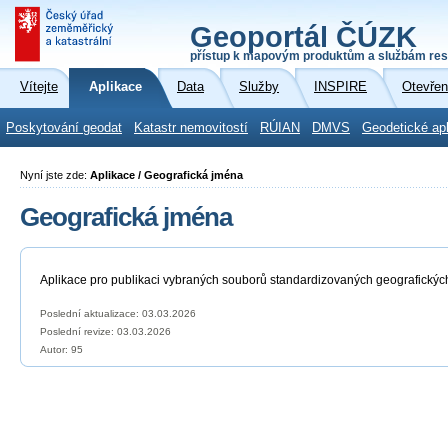
Geoportál ČÚZK
přístup k mapovým produktům a službám res
Vítejte
Aplikace
Data
Služby
INSPIRE
Otevřen
Poskytování geodat
Katastr nemovitostí
RÚIAN
DMVS
Geodetické ap
Nyní jste zde:
Aplikace / Geografická jména
Geografická jména
Aplikace pro publikaci vybraných souborů standardizovaných geografickýc
Poslední aktualizace: 03.03.2026
Poslední revize:
03.03.2026
Autor: 95