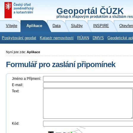
Geoportál ČÚZK
přístup k mapovým produktům a službám res
Vítejte
Aplikace
Data
Služby
INSPIRE
Otevřen
Poskytování geodat
Katastr nemovitostí
RÚIAN
DMVS
Geodetické ap
Nyní jste zde:
Aplikace
Formulář pro zaslání připomínek
Jméno a Příjmení:
E-mail:
Text:
Kód: