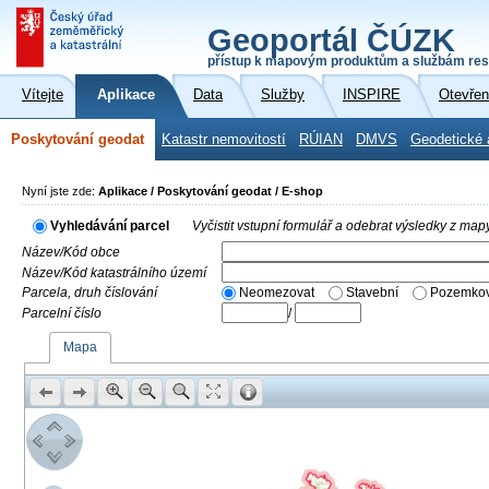
Geoportál ČÚZK
přístup k mapovým produktům a službám res
Vítejte
Aplikace
Data
Služby
INSPIRE
Otevřen
Poskytování geodat
Katastr nemovitostí
RÚIAN
DMVS
Geodetické 
Nyní jste zde:
Aplikace / Poskytování geodat / E-shop
Vyhledávání parcel
Vyčistit vstupní formulář a odebrat výsledky z map
Název/Kód obce
Název/Kód katastrálního území
Parcela, druh číslování
Neomezovat
Stavební
Pozemkov
Parcelní číslo
/
Mapa