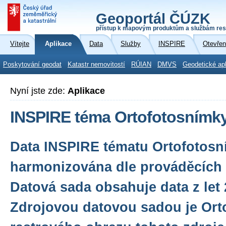
Geoportál ČÚZK
přístup k mapovým produktům a službám res
Vítejte
Aplikace
Data
Služby
INSPIRE
Otevřen
Poskytování geodat
Katastr nemovitostí
RÚIAN
DMVS
Geodetické ap
Nyní jste zde:
Aplikace
INSPIRE téma Ortofotosnímky
Data INSPIRE tématu Ortofotosn
harmonizována dle prováděcích 
Datová sada obsahuje data z let 
Zdrojovou datovou sadou je Orto