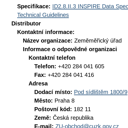
Specifikace:
ID2.8.II.3 INSPIRE Data Spec
Technical Guidelines
Distributor
Kontaktní informace:
Název organizace:
Zeměměřický úřad
Informace o odpovědné organizaci
Kontaktní telefon
Telefon:
+420 284 041 605
Fax:
+420 284 041 416
Adresa
Dodací místo:
Pod sídlištěm 1800/9
Město:
Praha 8
Poštovní kód:
182 11
Země:
Česká republika
E-mail:
ZU-obchod@cuzk.gov.cz