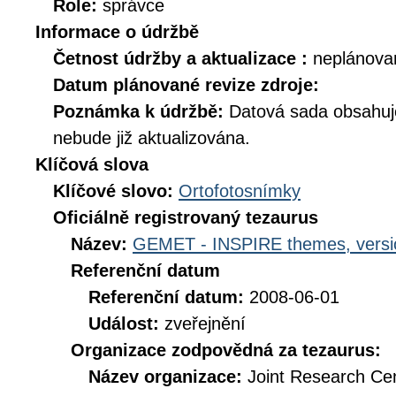
Role:
správce
Informace o údržbě
Četnost údržby a aktualizace :
neplánova
Datum plánované revize zdroje:
Poznámka k údržbě:
Datová sada obsahuje
nebude již aktualizována.
Klíčová slova
Klíčové slovo:
Ortofotosnímky
Oficiálně registrovaný tezaurus
Název:
GEMET - INSPIRE themes, versi
Referenční datum
Referenční datum:
2008-06-01
Událost:
zveřejnění
Organizace zodpovědná za tezaurus:
Název organizace:
Joint Research Ce