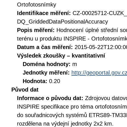
Ortofotosnímky
Identifikace měření:
CZ-00025712-CUZK_
DQ_GriddedDataPositionalAccuracy
Popis měření:
Hodnocení úplné střední so
terénu u produktu INSPIRE - Ortofotosnímk
Datum a čas měření:
2015-05-22T12:00:0
Výsledek zkoušky – kvantitativní
Doména hodnoty:
m
Jednotky měření:
http://geoportal.gov.c
Hodnota:
0.20
Původ dat
Informace o původu dat:
Zdrojovou datov
INSPIRE specifikace pro téma ortofotosní
do souřadnicových systémů ETRS89-TM3
rozdělena na výdejní jednotky 2x2 km.