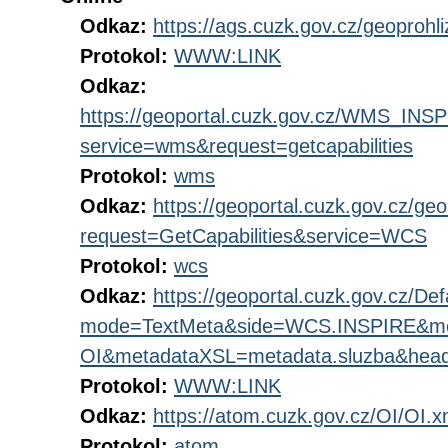
Odkaz:
https://ags.cuzk.gov.cz/geoproh
Protokol:
WWW:LINK
Odkaz:
https://geoportal.cuzk.gov.cz/WMS_I
service=wms&request=getcapabilities
Protokol:
wms
Odkaz:
https://geoportal.cuzk.gov.cz/ge
request=GetCapabilities&service=WCS
Protokol:
wcs
Odkaz:
https://geoportal.cuzk.gov.cz/Def
mode=TextMeta&side=WCS.INSPIRE&m
OI&metadataXSL=metadata.sluzba&hea
Protokol:
WWW:LINK
Odkaz:
https://atom.cuzk.gov.cz/OI/OI.x
Protokol:
atom