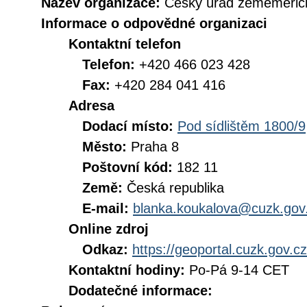
Název organizace:
Český úřad zeměměřick
Informace o odpovědné organizaci
Kontaktní telefon
Telefon:
+420 466 023 428
Fax:
+420 284 041 416
Adresa
Dodací místo:
Pod sídlištěm 1800/9
Město:
Praha 8
Poštovní kód:
182 11
Země:
Česká republika
E-mail:
blanka.koukalova@cuzk.gov
Online zdroj
Odkaz:
https://geoportal.cuzk.gov.cz
Kontaktní hodiny:
Po-Pá 9-14 CET
Dodatečné informace: