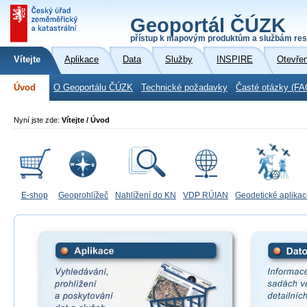
Geoportál ČÚZK
přístup k mapovým produktům a službám res
Vítejte
Aplikace
Data
Služby
INSPIRE
Otevře
Úvod
O Geoportálu ČÚZK
Technické požadavky
Časté otázky (FA
Nyní jste zde:
Vítejte / Úvod
E-shop
Geoprohlížeč
Nahlížení do KN
VDP RÚIAN
Geodetické aplika