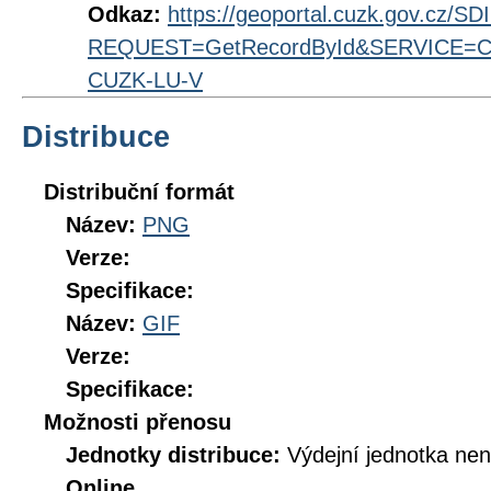
Odkaz:
https://geoportal.cuzk.gov.cz/S
REQUEST=GetRecordById&SERVICE=CS
CUZK-LU-V
Distribuce
Distribuční formát
Název:
PNG
Verze:
Specifikace:
Název:
GIF
Verze:
Specifikace:
Možnosti přenosu
Jednotky distribuce:
Výdejní jednotka ne
Online