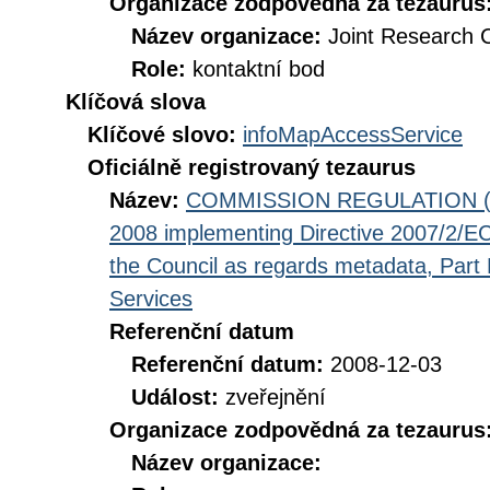
Organizace zodpovědná za tezaurus
Název organizace:
Joint Research 
Role:
kontaktní bod
Klíčová slova
Klíčové slovo:
infoMapAccessService
Oficiálně registrovaný tezaurus
Název:
COMMISSION REGULATION (EC
2008 implementing Directive 2007/2/EC
the Council as regards metadata, Part D
Services
Referenční datum
Referenční datum:
2008-12-03
Událost:
zveřejnění
Organizace zodpovědná za tezaurus
Název organizace: