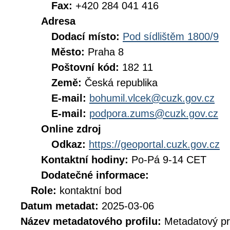
Fax:
+420 284 041 416
Adresa
Dodací místo:
Pod sídlištěm 1800/9
Město:
Praha 8
Poštovní kód:
182 11
Země:
Česká republika
E-mail:
bohumil.vlcek@cuzk.gov.cz
E-mail:
podpora.zums@cuzk.gov.cz
Online zdroj
Odkaz:
https://geoportal.cuzk.gov.cz
Kontaktní hodiny:
Po-Pá 9-14 CET
Dodatečné informace:
Role:
kontaktní bod
Datum metadat:
2025-03-06
Název metadatového profilu:
Metadatový pr