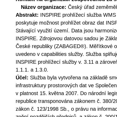
Název organizace:
Český úřad zeměměři
Abstrakt:
INSPIRE prohlížecí služba WMS 
poskytuje možnost prohlížet obraz dat INS
Stávající využití území. Data jsou harmoni
INSPIRE. Zdrojovou datovou sadou je Zákla
České republiky (ZABAGED®). Měřítkové om
uvedeno v capabilities služby. Služba splňu
INSPIRE prohlížecí služby v. 3.11 a záro
1.1.1. a 1.3.0.
Účel:
Služba byla vytvořena na základě sm
infrastruktury prostorových dat ve Společen
v platnost 15. května 2007. Do národní legi
republice transponována zákonem č. 380/20
zákon č. 123/1998 Sb., o právu na informac
znění pozdějších předpisů, a zákon č. 200/