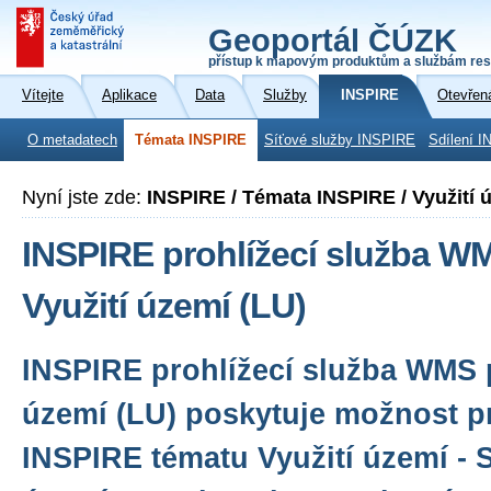
Geoportál ČÚZK
přístup k mapovým produktům a službám res
Vítejte
Aplikace
Data
Služby
INSPIRE
Otevřen
O metadatech
Témata INSPIRE
Síťové služby INSPIRE
Sdílení I
Nyní jste zde:
INSPIRE / Témata INSPIRE / Využití 
INSPIRE prohlížecí služba W
Využití území (LU)
INSPIRE prohlížecí služba WMS p
území (LU) poskytuje možnost pr
INSPIRE tématu Využití území - St