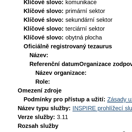
Klíčové slovo:
komunikace
Klíčové slovo:
primární sektor
Klíčové slovo:
sekundární sektor
Klíčové slovo:
terciární sektor
Klíčové slovo:
obytná plocha
Oficiálně registrovaný tezaurus
Název:
Referenční datum
Organizace zodpov
Název organizace:
Role:
Omezení zdroje
Podmínky pro přístup a užití:
Zásady u
Název typu služby:
INSPIRE prohlížecí sl
Verze služby:
3.11
Rozsah služby