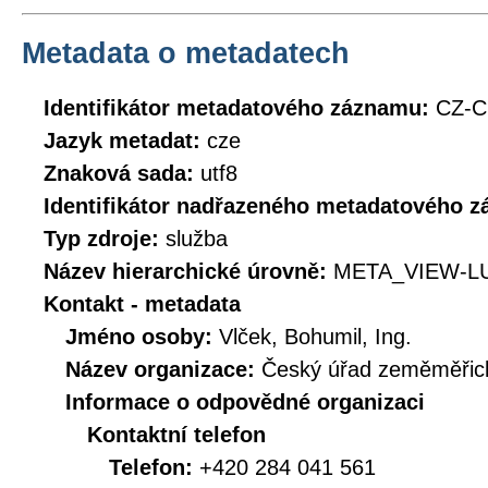
Metadata o metadatech
Identifikátor metadatového záznamu:
CZ-C
Jazyk metadat:
cze
Znaková sada:
utf8
Identifikátor nadřazeného metadatového 
Typ zdroje:
služba
Název hierarchické úrovně:
META_VIEW-L
Kontakt - metadata
Jméno osoby:
Vlček, Bohumil, Ing.
Název organizace:
Český úřad zeměměřick
Informace o odpovědné organizaci
Kontaktní telefon
Telefon:
+420 284 041 561