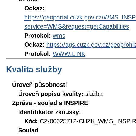
Odkaz:
https://geoportal.cuzk.gov.cz/WMS_IN
service=WMS&request=getCapabilities
Protokol:
wms
Odkaz:
https://ags.cuzk.gov.cz/geoprohl
Protokol:
WWW:LINK
Kvalita služby
Úroveň působnosti
Úroveň popisu kvality:
služba
Zpráva - soulad s INSPIRE
Identifikátor zkoušky:
Kód:
CZ-00025712-CUZK_WMS_INSPIRE
Soulad