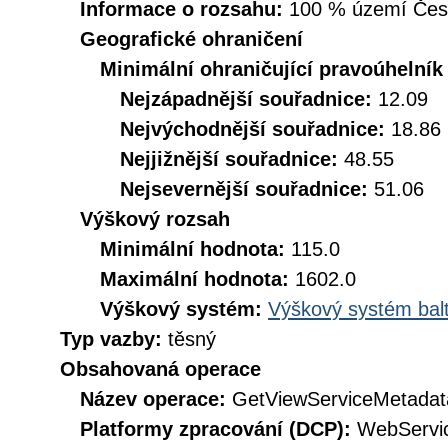
Informace o rozsahu:
100 % území České
Geografické ohraničení
Minimální ohraničující pravoúhelník
Nejzápadnější souřadnice:
12.09
Nejvýchodnější souřadnice:
18.86
Nejjižnější souřadnice:
48.55
Nejsevernější souřadnice:
51.06
Výškový rozsah
Minimální hodnota:
115.0
Maximální hodnota:
1602.0
Výškový systém:
Výškový systém balt
Typ vazby:
těsný
Obsahovaná operace
Název operace:
GetViewServiceMetadat
Platformy zpracování (DCP):
WebServi