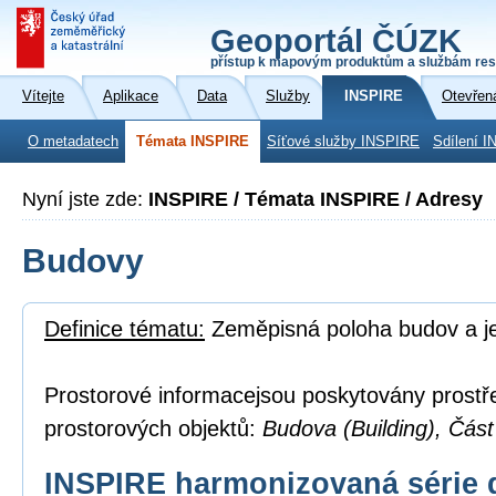
Geoportál ČÚZK
přístup k mapovým produktům a službám res
Vítejte
Aplikace
Data
Služby
INSPIRE
Otevřen
O metadatech
Témata INSPIRE
Síťové služby INSPIRE
Sdílení I
Nyní jste zde:
INSPIRE / Témata INSPIRE / Adresy
Budovy
Definice tématu:
Zeměpisná poloha budov a je
Prostorové informacejsou poskytovány prostř
prostorových objektů:
Budova (Building), Část
INSPIRE harmonizovaná série 