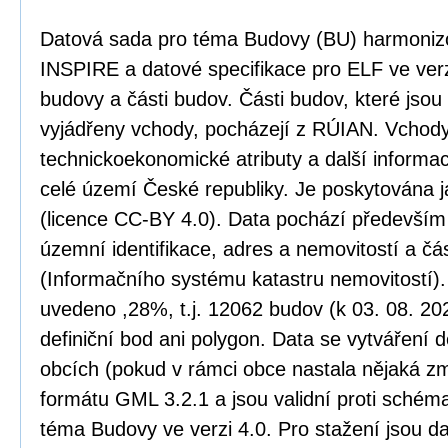
Datová sada pro téma Budovy (BU) harmoniz
INSPIRE a datové specifikace pro ELF ve verz
budovy a části budov. Části budov, které jso
vyjádřeny vchody, pocházejí z RÚIAN. Vchody
technickoekonomické atributy a další informa
celé území České republiky. Je poskytována j
(licence CC-BY 4.0). Data pochází především
územní identifikace, adres a nemovitostí a č
(Informačního systému katastru nemovitostí)
uvedeno ,28%, t.j. 12062 budov (k 03. 08. 20
definiční bod ani polygon. Data se vytváření 
obcích (pokud v rámci obce nastala nějaká zm
formátu GML 3.2.1 a jsou validní proti sché
téma Budovy ve verzi 4.0. Pro stažení jsou d