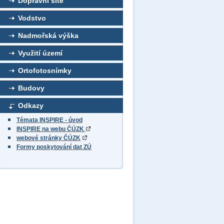
Dopravní sítě
Vodstvo
Nadmořská výška
Využití území
Ortofotosnímky
Budovy
Odkazy
Témata INSPIRE - úvod
INSPIRE na webu ČÚZK
webové stránky ČÚZK
Formy poskytování dat ZÚ