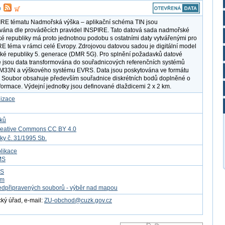
IRE tématu Nadmořská výška – aplikační schéma TIN jsou
ána dle prováděcích pravidel INSPIRE. Tato datová sada nadmořské
é republiky má proto jednotnou podobu s ostatními daty vytvářenými pro
RE téma v rámci celé Evropy. Zdrojovou datovou sadou je digitální model
ské republiky 5. generace (DMR 5G). Pro splnění požadavků datové
e jsou data transformována do souřadnicových referenčních systémů
33N a výškového systému EVRS. Data jsou poskytována ve formátu
 Soubor obsahuje především souřadnice diskrétních bodů doplněné o
formace. Výdejní jednotky jsou definované dlaždicemi 2 x 2 km.
lizace
tků
reative Commons CC BY 4.0
ky č. 31/1995 Sb.
likace
MS
FS
om
edpřipravených souborů - výběr nad mapou
ý úřad, e-mail:
ZU-obchod@cuzk.gov.cz