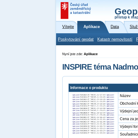
Geop
přístup k ma
Vítejte
Aplikace
Data
Služ
Poskytování geodat
Katastr nemovitostí
Nyní jste zde:
Aplikace
INSPIRE téma Nadmořs
Informace o produktu
Název
Obchodní 
Výdejní je
Cena za j
Výdejní fo
Souřadnic