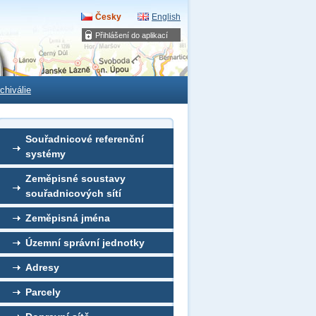
Česky
English
Přihlášení do aplikací
chiválie
Souřadnicové referenční
systémy
Zeměpisné soustavy
souřadnicových sítí
Zeměpisná jména
Územní správní jednotky
Adresy
Parcely