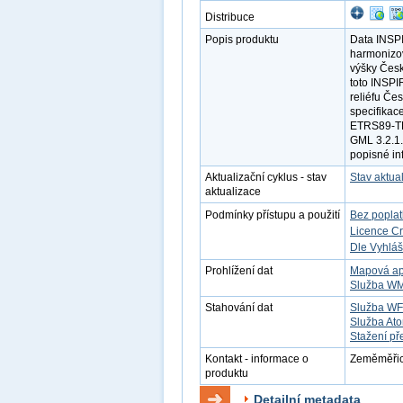
Distribuce
Popis produktu
Data INSP
harmonizov
výšky Česk
toto INSPI
reliéfu Če
specifikac
ETRS89-TM
GML 3.2.1.
popisné in
Aktualizační cyklus - stav
Stav aktua
aktualizace
Podmínky přístupu a použití
Bez popla
Licence C
Dle Vyhláš
Prohlížení dat
Mapová ap
Služba W
Stahování dat
Služba W
Služba At
Stažení př
Kontakt - informace o
Zeměměřick
produktu
Detailní metadata