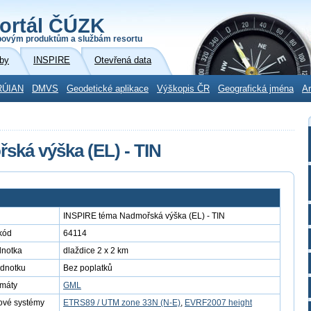
ortál ČÚZK
povým produktům a službám resortu
by
INSPIRE
Otevřená data
RÚIAN
DMVS
Geodetické aplikace
Výškopis ČR
Geografická jména
Ar
ká výška (EL) - TIN
INSPIRE téma Nadmořská výška (EL) - TIN
kód
64114
dnotka
dlaždice 2 x 2 km
ednotku
Bez poplatků
rmáty
GML
ové systémy
ETRS89 / UTM zone 33N (N-E)
,
EVRF2007 height