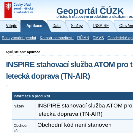
Geoportál ČÚZK
přístup k mapovým produktům a službám res
Vítejte
Aplikace
Data
Služby
INSPIRE
Otevřen
Poskytování geodat
Katastr nemovitostí
RÚIAN
DMVS
Geodetické ap
Nyní jste zde:
Aplikace
INSPIRE stahovací služba ATOM pro t
letecká doprava (TN-AIR)
Informace o produktu
INSPIRE stahovací služba ATOM pro 
Název
letecká doprava (TN-AIR)
Obchodní kód není stanoven
Obchodní
kód