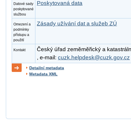
Poskytovaná data
Datové sady
poskytované
službou
Zásady užívání dat a služeb ZÚ
Omezení a
podmínky
přístupu a
použití
Český úřad zeměměřický a katastrální
Kontakt
, e-mail:
cuzk.helpdesk@cuzk.gov.cz
Detailní metadata
Metadata XML