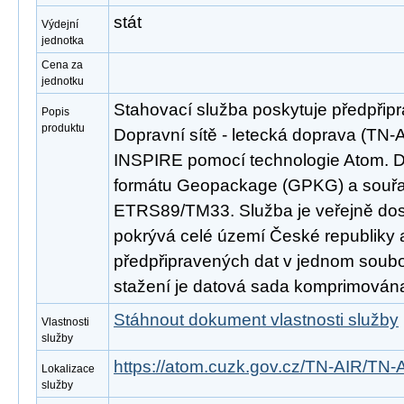
stát
Výdejní
jednotka
Cena za
jednotku
Stahovací služba poskytuje předpřip
Popis
produktu
Dopravní sítě - letecká doprava (TN-
INSPIRE pomocí technologie Atom. D
formátu Geopackage (GPKG) a souř
ETRS89/TM33. Služba je veřejně dos
pokrývá celé území České republiky
předpřipravených dat v jednom soubor
stažení je datová sada komprimována
Stáhnout dokument vlastnosti služby
Vlastnosti
služby
https://atom.cuzk.gov.cz/TN-AIR/TN-
Lokalizace
služby