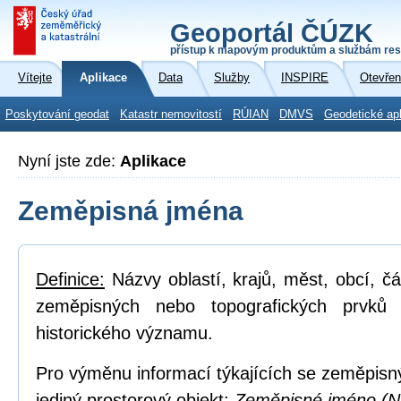
Geoportál ČÚZK
přístup k mapovým produktům a službám res
Vítejte
Aplikace
Data
Služby
INSPIRE
Otevřen
Poskytování geodat
Katastr nemovitostí
RÚIAN
DMVS
Geodetické ap
Nyní jste zde:
Aplikace
Zeměpisná jména
Definice:
Názvy oblastí, krajů, měst, obcí, čá
zeměpisných nebo topografických prvků
historického významu.
Pro výměnu informací týkajících se zeměpisn
jediný prostorový objekt:
Zeměpisné jméno (