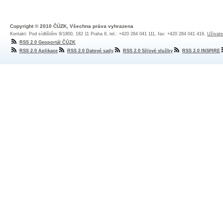
Copyright © 2010 ČÚZK, Všechna práva vyhrazena
Kontakt: Pod sídlištěm 9/1800, 182 11 Praha 8, tel.: +420 284 041 111, fax: +420 284 041 416,
Uživate
RSS 2.0 Geoportál ČÚZK
RSS 2.0 Aplikace
RSS 2.0 Datové sady
RSS 2.0 Síťové služby
RSS 2.0 INSPIRE