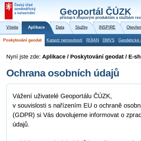
Geoportál ČÚZK
přístup k mapovým produktům a službám res
Vítejte
Aplikace
Data
Služby
INSPIRE
Otevřen
Poskytování geodat
Katastr nemovitostí
RÚIAN
DMVS
Geodetické 
Nyní jste zde:
Aplikace / Poskytování geodat / E-s
Ochrana osobních údajů
Vážení uživatelé Geoportálu ČÚZK,
v souvislosti s nařízením EU o ochraně osobn
(GDPR) si Vás dovolujeme informovat o zpra
údajů.