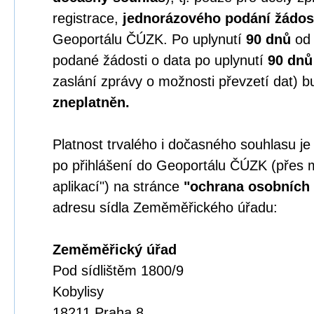
registrace,
jednorázového podání žádos
Geoportálu ČÚZK. Po uplynutí
90 dnů
o
podané žádosti o data po uplynutí
90 dnů
zaslání zprávy o možnosti převzetí dat) b
zneplatněn.
Platnost trvalého i dočasného souhlasu j
po přihlášení do Geoportálu ČÚZK (přes 
aplikací") na stránce
"ochrana osobních 
adresu sídla Zeměměřického úřadu:
Zeměměřický úřad
Pod sídlištěm 1800/9
Kobylisy
18211 Praha 8