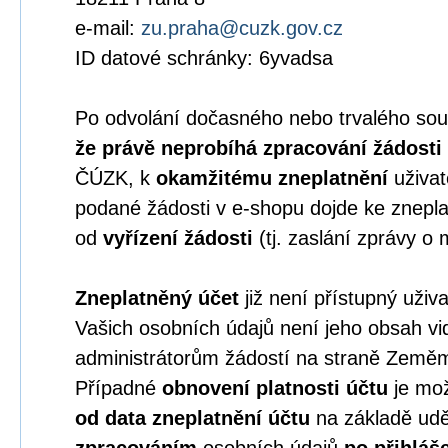
e-mail:
zu.praha@cuzk.gov.cz
ID datové schránky: 6yvadsa
Po odvolání dočasného nebo trvalého sou
že právě neprobíhá zpracování žádosti
ČÚZK, k
okamžitému zneplatnění
uživat
podané žádosti v e-shopu dojde ke znepla
od
vyřízení žádosti
(tj. zaslání zprávy o 
Zneplatněný účet
již není přístupný uživ
Vašich osobních údajů není jeho obsah vid
administrátorům žádostí na straně Země
Případné
obnovení platnosti účtu
je mož
od data zneplatnění účtu
na základě ud