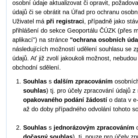
osobní údaje aktualizovat či opravit, požado
údajů či se obrátit na Úřad pro ochranu osobn
Uživatel má
při registraci
, případně jako stáv
přihlášení do sekce Geoportálu ČÚZK (přes m
aplikací") na stránce
"ochrana osobních úda
následujících možností udělení souhlasu se 
údajů. Ať již zvolí jakoukoli možnost, nebudo
obchodní sdělení.
Souhlas
s
dalším zpracováním
osobních
souhlas
) tj. pro účely zpracování údajů 
opakovaného podání žádostí
o data v e
až do doby případného odvolání tohoto s
Souhlas
s
jednorázovým zpracováním
o
dočasný souhlas
), tj. pouze pro účely z