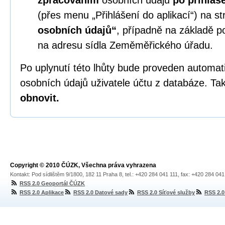
zpracováním
osobních údajů
po přihláš
(přes menu „Přihlášení do aplikací“) na s
osobních údajů“
, případně na základě p
na adresu sídla Zeměměřického úřadu.
Po uplynutí této lhůty bude proveden automa
osobních údajů uživatele účtu z databáze. Tak
obnovit.
Copyright © 2010 ČÚZK, Všechna práva vyhrazena
Kontakt: Pod sídlištěm 9/1800, 182 11 Praha 8, tel.: +420 284 041 111, fax: +420 284 04
RSS 2.0 Geoportál ČÚZK
RSS 2.0 Aplikace
RSS 2.0 Datové sady
RSS 2.0 Síťové služby
RSS 2.0