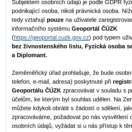
Subjektem osobních údajů je podle GDPR fyzi
podnikající osoba, nikoli právnická osoba. N
tedy vztahují
pouze
na uživatele zaregistrov
informačního systému
Geoportál ČÚZK
(
https://geoportal.cuzk.gov.cz
) pod typem uži
bez živnostenského listu, Fyzická osoba s
a Diplomant.
Zeměměřický úřad prohlašuje, že bude osobní
telefon, e-mail, adresa) poskytnuté při
regist
Geoportálu ČÚZK
zpracovávat v souladu s p
účelům, ke kterým byl souhlas udělen. Na Z
můžete kdykoli obrátit s žádostí o sdělení, ja
zpracováváme, požadovat po nás vysvětlení 
osobních údajů, vyžádat si u nás přístup k t