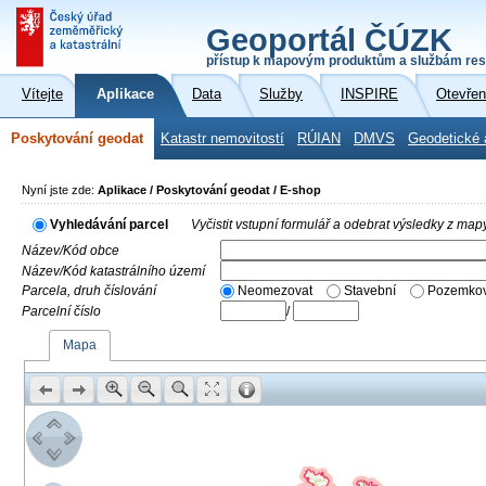
Geoportál ČÚZK
přístup k mapovým produktům a službám res
Vítejte
Aplikace
Data
Služby
INSPIRE
Otevřen
Poskytování geodat
Katastr nemovitostí
RÚIAN
DMVS
Geodetické 
Nyní jste zde:
Aplikace / Poskytování geodat / E-shop
Vyhledávání parcel
Vyčistit vstupní formulář a odebrat výsledky z map
Název/Kód obce
Název/Kód katastrálního území
Parcela, druh číslování
Neomezovat
Stavební
Pozemkov
Parcelní číslo
/
Mapa