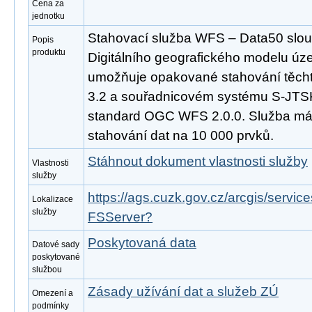
Cena za
jednotku
Stahovací služba WFS – Data50 slouž
Popis
produktu
Digitálního geografického modelu úz
umožňuje opakované stahování těcht
3.2 a souřadnicovém systému S-JTSK
standard OGC WFS 2.0.0. Služba m
stahování dat na 10 000 prvků.
Stáhnout dokument vlastnosti služby
Vlastnosti
služby
https://ags.cuzk.gov.cz/arcgis/serv
Lokalizace
služby
FSServer?
Poskytovaná data
Datové sady
poskytované
službou
Zásady užívání dat a služeb ZÚ
Omezení a
podmínky