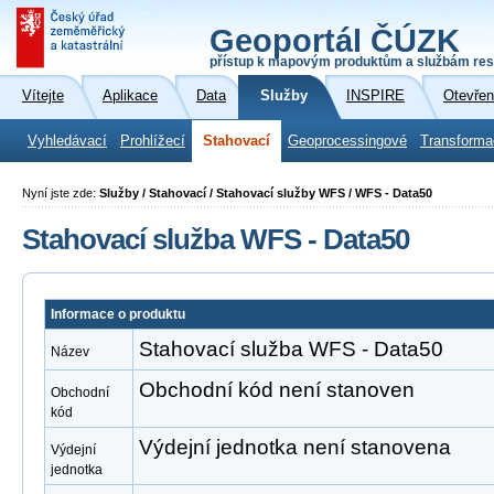
Geoportál ČÚZK
přístup k mapovým produktům a službám res
Vítejte
Aplikace
Data
Služby
INSPIRE
Otevřen
Vyhledávací
Prohlížecí
Stahovací
Geoprocessingové
Transforma
Nyní jste zde:
Služby / Stahovací / Stahovací služby WFS / WFS - Data50
Stahovací služba WFS - Data50
Informace o produktu
Stahovací služba WFS - Data50
Název
Obchodní kód není stanoven
Obchodní
kód
Výdejní jednotka není stanovena
Výdejní
jednotka