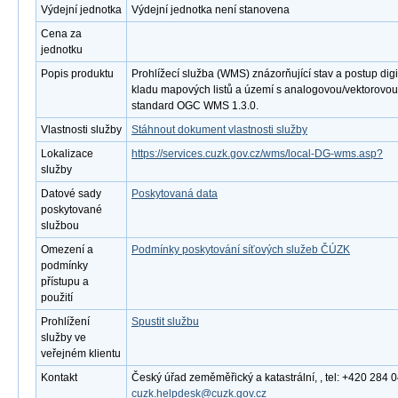
Výdejní jednotka
Výdejní jednotka není stanovena
Cena za
jednotku
Popis produktu
Prohlížecí služba (WMS) znázorňující stav a postup digi
kladu mapových listů a území s analogovou/vektorovou
standard OGC WMS 1.3.0.
Vlastnosti služby
Stáhnout dokument vlastnosti služby
Lokalizace
https://services.cuzk.gov.cz/wms/local-DG-wms.asp?
služby
Datové sady
Poskytovaná data
poskytované
službou
Omezení a
Podmínky poskytování síťových služeb ČÚZK
podmínky
přístupu a
použití
Prohlížení
Spustit službu
služby ve
veřejném klientu
Kontakt
Český úřad zeměměřický a katastrální, , tel: +420 284 0
cuzk.helpdesk@cuzk.gov.cz