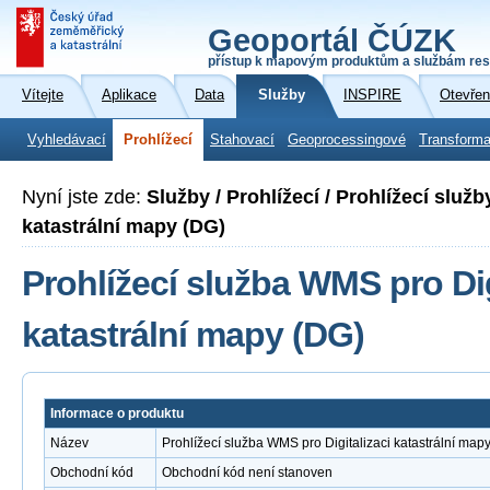
Geoportál ČÚZK
přístup k mapovým produktům a službám res
Vítejte
Aplikace
Data
Služby
INSPIRE
Otevřen
Vyhledávací
Prohlížecí
Stahovací
Geoprocessingové
Transforma
Nyní jste zde:
Služby / Prohlížecí / Prohlížecí služ
katastrální mapy (DG)
Prohlížecí služba WMS pro Dig
katastrální mapy (DG)
Informace o produktu
Název
Prohlížecí služba WMS pro Digitalizaci katastrální map
Obchodní kód
Obchodní kód není stanoven