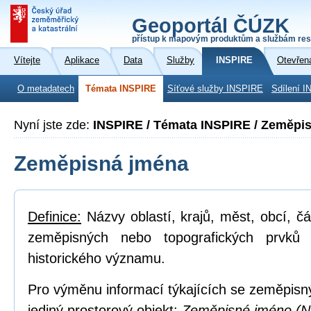
Geoportál ČÚZK
přístup k mapovým produktům a službám res
Vítejte
Aplikace
Data
Služby
INSPIRE
Otevřen
O metadatech
Témata INSPIRE
Síťové služby INSPIRE
Sdílení I
Nyní jste zde:
INSPIRE / Témata INSPIRE / Zeměpi
Zeměpisná jména
Definice:
Názvy oblastí, krajů, měst, obcí, čá
zeměpisných nebo topografických prvků
historického významu.
Pro výměnu informací týkajících se zeměpisn
jediný prostorový objekt:
Zeměpisné jméno (