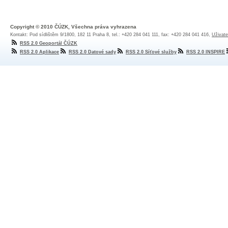
Copyright © 2010 ČÚZK, Všechna práva vyhrazena
Kontakt: Pod sídlištěm 9/1800, 182 11 Praha 8, tel.: +420 284 041 111, fax: +420 284 041 416,
Uživate
RSS 2.0 Geoportál ČÚZK
RSS 2.0 Aplikace
RSS 2.0 Datové sady
RSS 2.0 Síťové služby
RSS 2.0 INSPIRE