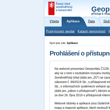
Geop
přístup k ma
Vítejte
Aplikace
Data
Služ
Poskytování geodat
Katastr nemovitostí
Nyní jste zde:
Aplikace
Prohlášení o přístupn
Na webové prezentaci Geoportálu ČÚZK js
aby se s nimi v nezbytném rozsahu mohly
Zeměměřický úřad (dále jen „ZÚ“) se zava
zákonem č. 99/2019 Sb., o přístupnosti i
Sb., o informačních systémech veřejné sp
(dále jen „zákon o přístupnosti“), kter
ze dne 26. října 2016 o přístupnosti inter
Webové stránky a aplikace jsou částečně 
mapy a mapové aplikace, které neslouží k