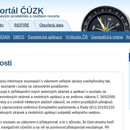
ortál ČÚZK
povým produktům a službám resortu
by
INSPIRE
Otevřená data
RÚIAN
DMVS
Geodetické aplikace
Výškopis ČR
Geografická jména
Ar
osti
ou informace související s výkonem veřejné správy uveřejňovány tak,
 seznámit i osoby se zdravotním postižením.
zuje k zpřístupnění svých webových stránek a aplikací v souladu se
nternetových stránek a mobilních aplikací a se změnou zákona č. 365/2000
rávy a o změně některých dalších zákonů, ve znění pozdějších předpisů
ým se zapracovává směrnice Evropského parlamentu a Rady (EU) 2016/2102
netových stránek a mobilních aplikací subjektů veřejného sektoru.
v souladu se zákonem o přístupnosti, a to z důvodu, že část obsahu tvoří
 navigačním účelům a na ně se povinnost přístupnosti nevztahuje. Při