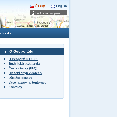
Česky
English
Přihlášení do aplikací
chiválie
O Geoportálu
O Geoportálu ČÚZK
Technické požadavky
Časté otázky (FAQ)
Hlášení chyb v datech
Důležité odkazy
Vaše názory na tento web
Kontakty