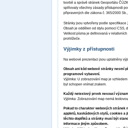
tvorbě a správě stránek Geoportálu ČÚZK 
splňovaly všechny zásady přístupnosti p
připravených dle zákona č. 365/2000 Sb.,
Stránky jsou vytvořeny podle specifikace
Obsah je oddělen od stylu pomocí CSS, d
Velikost písma je definovaná v relativníc
prohlížeče.
Výjimky z přístupnosti
Na webové prezentaci jsou uplatněny výj
Obsah ani kód webové stránky nesmí pře
programové vybavení.
Výjimka:
U zobrazování map je vzhledem k
byl schopen vnímat zrakem.
Každý netextový prvek nesoucí významo
Výjimka:
Zobrazování map nemá textovou 
Pokud to charakter webových stránek ne
appletů, kaskádových stylů, cookies a j
těchto doplňků a stránky musí být stan
informace jiným způsobem.