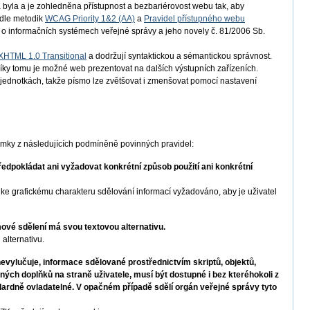
byla a je zohledněna přístupnost a bezbariérovost webu tak, aby
odle metodik
WCAG Priority 1&2 (AA)
a
Pravidel přístupného webu
 o informačních systémech veřejné správy a jeho novely č. 81/2006 Sb.
XHTML 1.0 Transitional
a dodržují syntaktickou a sémantickou správnost.
íky tomu je možné web prezentovat na dalších výstupních zařízeních.
h jednotkách, takže písmo lze zvětšovat i zmenšovat pomocí nastavení
imky z následujících podmíněně povinných pravidel:
dpokládat ani vyžadovat konkrétní způsob použití ani konkrétní
e grafickému charakteru sdělování informací vyžadováno, aby je uživatel
vé sdělení má svou textovou alternativu.
alternativu.
vylučuje, informace sdělované prostřednictvím skriptů, objektů,
iných doplňků na straně uživatele, musí být dostupné i bez kteréhokoli z
dardně ovladatelné. V opačném případě sdělí orgán veřejné správy tyto