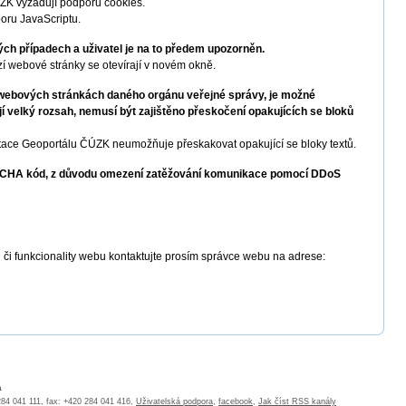
ZK vyžadují podporu cookies.
oru JavaScriptu.
ých případech a uživatel je na to předem upozorněn.
í webové stránky se otevírají v novém okně.
e webových stránkách daného orgánu veřejné správy, je možné
 velký rozsah, nemusí být zajištěno přeskočení opakujících se bloků
ce Geoportálu ČÚZK neumožňuje přeskakovat opakující se bloky textů.
PTCHA kód, z důvodu omezení zatěžování komunikace pomocí DDoS
 či funkcionality webu kontaktujte prosím správce webu na adrese:
a
 284 041 111, fax: +420 284 041 416,
Uživatelská podpora
,
facebook
,
Jak číst RSS kanály