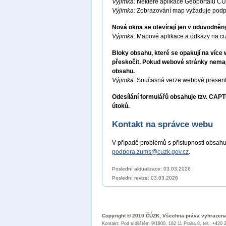
Výjimka:
Některé aplikace Geoportálu ČÚ
Výjimka:
Zobrazování map vyžaduje podp
Nová okna se otevírají jen v odůvodněn
Výjimka:
Mapové aplikace a odkazy na ciz
Bloky obsahu, které se opakují na víc
přeskočit. Pokud webové stránky nemají
obsahu.
Výjimka:
Současná verze webové presenta
Odesílání formulářů obsahuje tzv. CA
útoků.
Kontakt na správce webu
V případě problémů s přístupností obsahu
podpora.zums@cuzk.gov.cz
.
Poslední aktualizace: 03.03.2026
Poslední revize:
03.03.2026
Copyright © 2010 ČÚZK, Všechna práva vyhrazen
Kontakt: Pod sídlištěm 9/1800, 182 11 Praha 8, tel.: +420