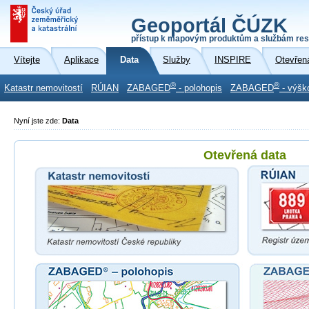
Geoportál ČÚZK
přístup k mapovým produktům a službám res
Vítejte
Aplikace
Data
Služby
INSPIRE
Otevřen
®
®
Katastr nemovitostí
RÚIAN
ZABAGED
- polohopis
ZABAGED
- výšk
Nyní jste zde:
Data
Otevřená data