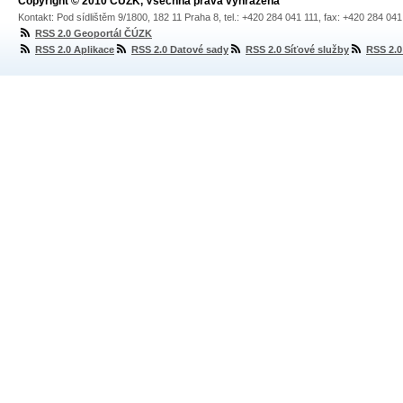
Copyright © 2010 ČÚZK, Všechna práva vyhrazena
Kontakt: Pod sídlištěm 9/1800, 182 11 Praha 8, tel.: +420 284 041 111, fax: +420 284 04
RSS 2.0 Geoportál ČÚZK
RSS 2.0 Aplikace
RSS 2.0 Datové sady
RSS 2.0 Síťové služby
RSS 2.0