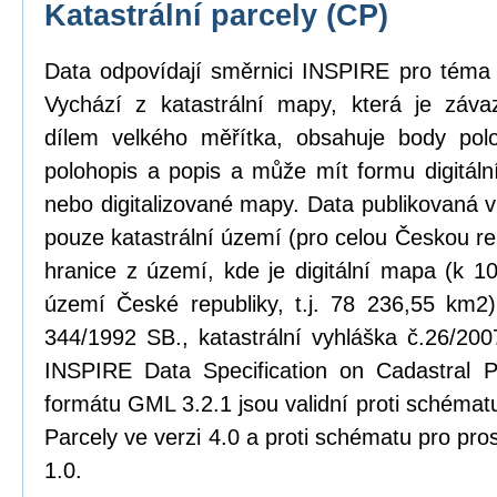
Katastrální parcely (CP)
Data odpovídají směrnici INSPIRE pro téma k
Vychází z katastrální mapy, která je zá
dílem velkého měřítka, obsahuje body pol
polohopis a popis a může mít formu digitál
nebo digitalizované mapy. Data publikovaná 
pouze katastrální území (pro celou Českou rep
hranice z území, kde je digitální mapa (k 1
území České republiky, t.j. 78 236,55 km2)
344/1992 SB., katastrální vyhláška č.26/20
INSPIRE Data Specification on Cadastral P
formátu GML 3.2.1 jsou validní proti schém
Parcely ve verzi 4.0 a proti schématu pro pro
1.0.