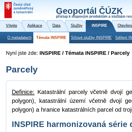
Geoportál ČÚZK
přístup k mapovým produktům a službám res
Vítejte
Aplikace
Data
Služby
INSPIRE
Otevřen
O metadatech
Témata INSPIRE
Síťové služby INSPIRE
Sdílení I
Nyní jste zde:
INSPIRE / Témata INSPIRE / Parcely
Parcely
Definice:
Katastrální parcely včetně dvojí ge
polygon), katastrální území včetně dvojí ge
polygon) a hranice katastrálních parcel od tro
INSPIRE harmonizovaná série 