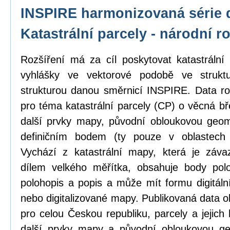
INSPIRE harmonizovaná série 
Katastrální parcely - národní r
Rozšíření má za cíl poskytovat katastrál
vyhlášky ve vektorové podobě ve strukt
strukturou danou směrnicí INSPIRE. Data ro
pro téma katastrální parcely (CP) o věcná b
další prvky mapy, původní obloukovou geome
definičním bodem (ty pouze v oblastech
Vychází z katastrální mapy, která je zá
dílem velkého měřítka, obsahuje body pol
polohopis a popis a může mít formu digitál
nebo digitalizované mapy. Publikovaná data o
pro celou Českou republiku, parcely a jejich
další prvky mapy a původní obloukovou ge