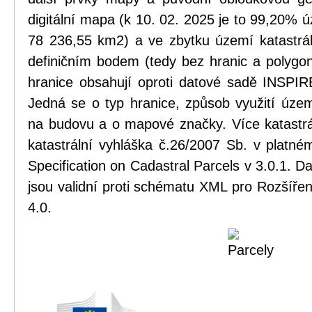
digitální mapa (k 10. 02. 2025 je to 99,20% ú
78 236,55 km2) a ve zbytku území katastrál
definičním bodem (tedy bez hranic a polygonu
hranice obsahují oproti datové sadě INSPIRE
Jedná se o typ hranice, způsob využití úze
na budovu a o mapové značky. Více katastrá
katastrální vyhláška č.26/2007 Sb. v platn
Specification on Cadastral Parcels v 3.0.1. 
jsou validní proti schématu XML pro Rozšířen
4.0.