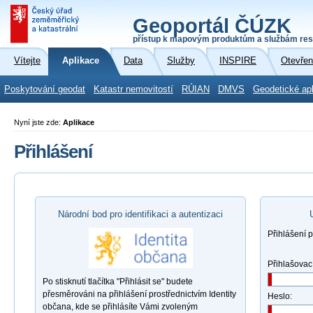
Geoportál ČÚZK
přístup k mapovým produktům a službám res
Vítejte
Aplikace
Data
Služby
INSPIRE
Otevřen
Poskytování geodat
Katastr nemovitostí
RÚIAN
DMVS
Geodetické ap
Nyní jste zde:
Aplikace
Přihlášení
Národní bod pro identifikaci a autentizaci
Přihlášení 
Přihlašovac
Po stisknutí tlačítka "Přihlásit se" budete
přesměrováni na přihlášení prostřednictvím Identity
Heslo:
občana, kde se přihlásíte Vámi zvoleným