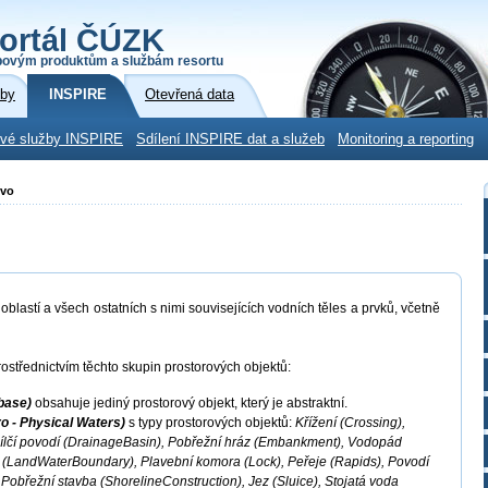
ortál ČÚZK
povým produktům a službám resortu
žby
INSPIRE
Otevřená data
ové služby INSPIRE
Sdílení INSPIRE dat a služeb
Monitoring a reporting
tvo
blastí a všech ostatních s nimi souvisejících vodních těles a prvků, včetně
ostřednictvím těchto skupin prostorových objektů:
base)
obsahuje jediný prostorový objekt, který je abstraktní.
o - Physical Waters)
s typy prostorových objektů:
Křížení (Crossing),
ílčí povodí (DrainageBasin), Pobřežní hráz (Embankment), Vodopád
py (LandWaterBoundary), Plavební komora (Lock), Peřeje (Rapids), Povodí
 Pobřežní stavba (ShorelineConstruction), Jez (Sluice), Stojatá voda