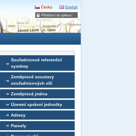
Česky
English
Přihlášení do aplikací
Souřadnicové referenční
systémy
Zeměpisné soustavy
souřadnicových sítí
Zeměpisná jména
Územní správní jednotky
Adresy
Parcely