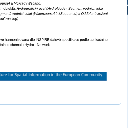
course)
a
Mokřad (Wetland)
.
ch objektů:
Hydrografický uzel (HydroNode), Segment vodních toků
egmentů vodních toků (WatercourseLinkSequence)
a
Oddělené křížení
edCrossing)
.
tvo harmonizovaná dle INSPIRE datové specifikace podle aplikačního
čního schématu Hydro - Network.