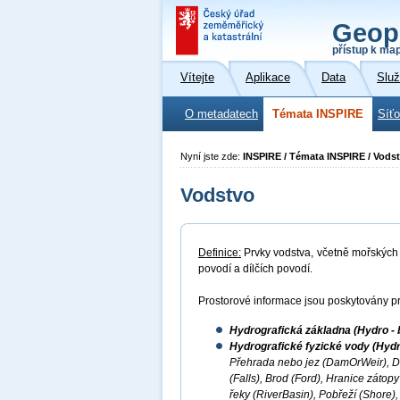
Geop
přístup k ma
Vítejte
Aplikace
Data
Slu
O metadatech
Témata INSPIRE
Síť
Nyní jste zde:
INSPIRE / Témata INSPIRE / Vods
Vodstvo
Definice:
Prvky vodstva, včetně mořských o
povodí a dílčích povodí.
Prostorové informace jsou poskytovány pr
Hydrografická základna (Hydro - 
Hydrografické fyzické vody (Hydr
Přehrada nebo jez (DamOrWeir), D
(Falls), Brod (Ford), Hranice záto
řeky (RiverBasin), Pobřeží (Shore),