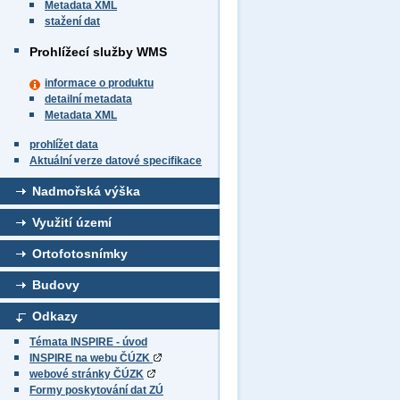
Metadata XML
stažení dat
Prohlížecí služby WMS
informace o produktu
detailní metadata
Metadata XML
prohlížet data
Aktuální verze datové specifikace
Nadmořská výška
Využití území
Ortofotosnímky
Budovy
Odkazy
Témata INSPIRE - úvod
INSPIRE na webu ČÚZK
webové stránky ČÚZK
Formy poskytování dat ZÚ