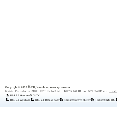
Copyright © 2010 ČÚZK, Všechna práva vyhrazena
Kontakt: Pod sídlištěm 9/1800, 182 11 Praha 8, tel.: +420 284 041 111, fax: +420 284 041 416,
Uživate
RSS 2.0 Geoportál ČÚZK
RSS 2.0 Aplikace
RSS 2.0 Datové sady
RSS 2.0 Síťové služby
RSS 2.0 INSPIRE