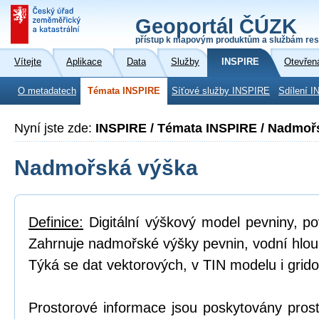
Geoportál ČÚZK
přístup k mapovým produktům a službám res
Vítejte
Aplikace
Data
Služby
INSPIRE
Otevřen
O metadatech
Témata INSPIRE
Síťové služby INSPIRE
Sdílení I
Nyní jste zde:
INSPIRE / Témata INSPIRE / Nadmoř
Nadmořská výška
Definice:
Digitální výškový model pevniny, p
Zahrnuje nadmořské výšky pevnin, vodní hlou
Týká se dat vektorových, v TIN modelu i grid
Prostorové informace jsou poskytovány prost