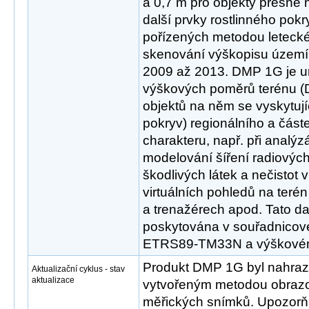
a 0,7 m pro objekty přesně 
další prvky rostlinného pokr
pořízených metodou leteck
skenování výškopisu území 
2009 až 2013. DMP 1G je u
výškových poměrů terénu (
objektů na něm se vyskytujíc
pokryv) regionálního a částe
charakteru, např. při analýzá
modelování šíření radiových
škodlivých látek a nečistot 
virtuálních pohledů na terén
a trenažérech apod. Tato da
poskytována v souřadnicov
ETRS89-TM33N a výškové
Produkt DMP 1G byl nahra
Aktualizační cyklus - stav
aktualizace
vytvořeným metodou obrazo
měřických snímků. Upozor