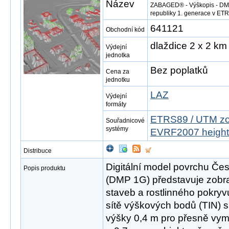
Název
ZABAGED® - Výškopis - DMP
republiky 1. generace v E
641121
Obchodní kód
dlaždice 2 x 2 km
Výdejní
jednotka
Bez poplatků
Cena za
jednotku
LAZ
Výdejní
formáty
ETRS89 / UTM zo
Souřadnicové
systémy
EVRF2007 height
Distribuce
Digitální model povrchu Čes
Popis produktu
(DMP 1G) představuje zobr
staveb a rostlinného pokryv
sítě výškových bodů (TIN) s
výšky 0,4 m pro přesně vym