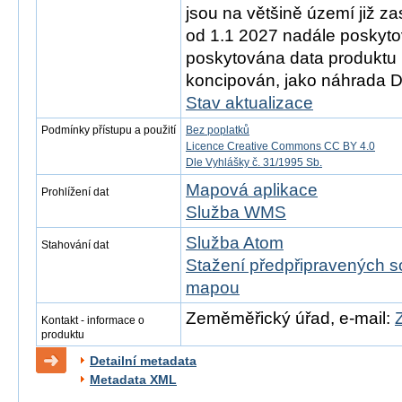
jsou na většině území již z
od 1.1 2027 nadále poskyt
poskytována data produktu 
koncipován, jako náhrada 
Stav aktualizace
Podmínky přístupu a použití
Bez poplatků
Licence Creative Commons CC BY 4.0
Dle Vyhlášky č. 31/1995 Sb.
Mapová aplikace
Prohlížení dat
Služba WMS
Služba Atom
Stahování dat
Stažení předpřipravených s
mapou
Zeměměřický úřad, e-mail:
Kontakt - informace o
produktu
Detailní metadata
Metadata XML