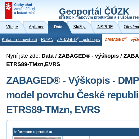
Geoportál ČÚZK
přístup k mapovým produktům a službám res
Vítejte
Aplikace
Data
Služby
INSPIRE
Otevřen
®
®
Katastr nemovitostí
RÚIAN
ZABAGED
- polohopis
ZABAGED
- výš
Nyní jste zde:
Data / ZABAGED® - výškopis / ZAB
ETRS89-TMzn,EVRS
ZABAGED® - Výškopis - DMP 1
model povrchu České republi
ETRS89-TMzn, EVRS
Informace o produktu