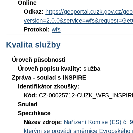
Online
Odkaz:
https://geoportal.cuzk.gov.cz/geo
version=2.0.0&service=wfs&request=GetC
Protokol:
wfs
Kvalita služby
Úroveň působnosti
Úroveň popisu kvality:
služba
Zpráva - soulad s INSPIRE
Identifikátor zkoušky:
Kód:
CZ-00025712-CUZK_WFS_INSPIRE
Soulad
Specifikace
Název zdroje:
Nařízení Komise (ES) č. 9
kterým se provádí směrnice Evropského 