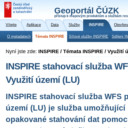
Geoportál ČÚZK
přístup k mapovým produktům a službám res
Vítejte
Aplikace
Data
Služby
INSPIRE
Otevřen
O metadatech
Témata INSPIRE
Síťové služby INSPIRE
Sdílení I
Nyní jste zde:
INSPIRE / Témata INSPIRE / Využití 
INSPIRE stahovací služba WF
Využití území (LU)
INSPIRE stahovací služba WFS p
území (LU) je služba umožňující
opakované stahování dat pomoc