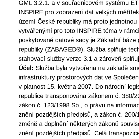
GML 3.2.1. a v souřadnicovém systému 
INSPIRE pro zobrazení dat velkých měřítek.
území České republiky má proto jednotnou 
vytvářenými pro toto INSPIRE téma v rámc
poskytované datové sady je Základní báze 
republiky (ZABAGED®). Služba splňuje tec
stahovací služby verze 3.1 a zároveň splň
Účel:
Služba byla vytvořena na základě sm
infrastruktury prostorových dat ve Společen
v platnost 15. května 2007. Do národní legi
republice transponována zákonem č. 380/20
zákon č. 123/1998 Sb., o právu na informac
znění pozdějších předpisů, a zákon č. 200/
změně a doplnění některých zákonů souvise
znění pozdějších předpisů. Celá transpozic