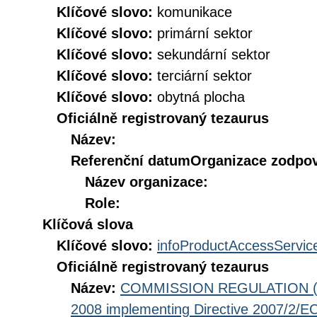
Klíčové slovo:
komunikace
Klíčové slovo:
primární sektor
Klíčové slovo:
sekundární sektor
Klíčové slovo:
terciární sektor
Klíčové slovo:
obytná plocha
Oficiálně registrovaný tezaurus
Název:
Referenční datum
Organizace zodpov
Název organizace:
Role:
Klíčová slova
Klíčové slovo:
infoProductAccessServic
Oficiálně registrovaný tezaurus
Název:
COMMISSION REGULATION (EC
2008 implementing Directive 2007/2/EC