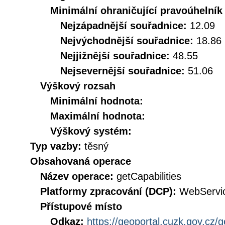
Minimální ohraničující pravoúhelník
Nejzápadnější souřadnice:
12.09
Nejvýchodnější souřadnice:
18.86
Nejjižnější souřadnice:
48.55
Nejsevernější souřadnice:
51.06
Výškový rozsah
Minimální hodnota:
Maximální hodnota:
Výškový systém:
Typ vazby:
těsný
Obsahovaná operace
Název operace:
getCapabilities
Platformy zpracování (DCP):
WebServi
Přístupové místo
Odkaz:
https://geoportal.cuzk.gov.cz/