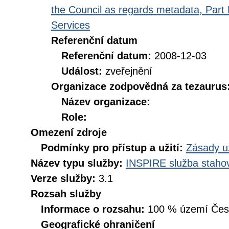
the Council as regards metadata, Part D
Services
Referenční datum
Referenční datum:
2008-12-03
Událost:
zveřejnění
Organizace zodpovědná za tezaurus
Název organizace:
Role:
Omezení zdroje
Podmínky pro přístup a užití:
Zásady u
Název typu služby:
INSPIRE služba stahov
Verze služby:
3.1
Rozsah služby
Informace o rozsahu:
100 % území České
Geografické ohraničení