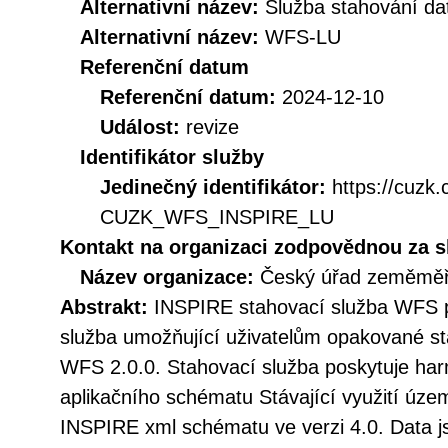
Alternativní název:
Služba stahování d
Alternativní název:
WFS-LU
Referenční datum
Referenční datum:
2024-12-10
Událost:
revize
Identifikátor služby
Jedinečný identifikátor:
https://cuzk
CUZK_WFS_INSPIRE_LU
Kontakt na organizaci zodpovědnou za s
Název organizace:
Český úřad zeměměři
Abstrakt:
INSPIRE stahovací služba WFS p
služba umožňující uživatelům opakované st
WFS 2.0.0. Stahovací služba poskytuje h
aplikačního schématu Stávající využití územ
INSPIRE xml schématu ve verzi 4.0. Data j