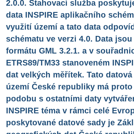
2.0.0. Stahovací služba poskytu
data INSPIRE aplikačního schéma
využití území a tato data odpoví
schématu ve verzi 4.0. Data jso
formátu GML 3.2.1. a v souřadn
ETRS89/TM33 stanoveném INSPI
dat velkých měřítek. Tato datová
území České republiky má proto
podobu s ostatními daty vytváře
INSPIRE téma v rámci celé Evro
poskytované datové sady je Zák