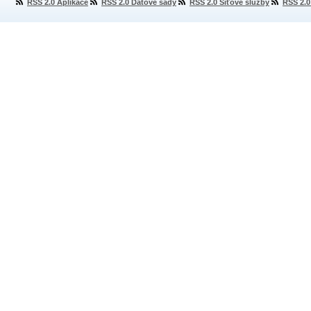
RSS 2.0 Aplikace
RSS 2.0 Datové sady
RSS 2.0 Síťové služby
RSS 2.0