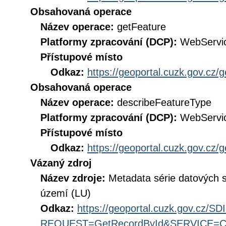
Obsahovaná operace
Název operace:
getFeature
Platformy zpracování (DCP):
WebServi
Přístupové místo
Odkaz:
https://geoportal.cuzk.gov.cz/
Obsahovaná operace
Název operace:
describeFeatureType
Platformy zpracování (DCP):
WebServi
Přístupové místo
Odkaz:
https://geoportal.cuzk.gov.cz/
Vázaný zdroj
Název zdroje:
Metadata série datových 
území (LU)
Odkaz:
https://geoportal.cuzk.gov.cz/S
REQUEST=GetRecordById&SERVICE=CS