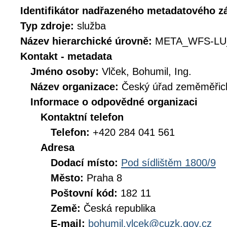
Identifikátor nadřazeného metadatového 
Typ zdroje:
služba
Název hierarchické úrovně:
META_WFS-LU
Kontakt - metadata
Jméno osoby:
Vlček, Bohumil, Ing.
Název organizace:
Český úřad zeměměřick
Informace o odpovědné organizaci
Kontaktní telefon
Telefon:
+420 284 041 561
Adresa
Dodací místo:
Pod sídlištěm 1800/9
Město:
Praha 8
Poštovní kód:
182 11
Země:
Česká republika
E-mail:
bohumil.vlcek@cuzk.gov.cz