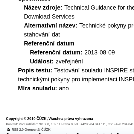
Název zdroje:
Technical Guidance for t
Download Services
Alternativní název:
Technické pokyny p
stahování dat
Referenční datum
Referenční datum:
2013-08-09
Událost:
zveřejnění
Popis testu:
Testování souladu INSPIRE s
technickými pokyny pro implementaci INSP
Míra souladu:
ano
Copyright © 2010 ČÚZK, Všechna práva vyhrazena
Kontakt: Pod sídlištěm 9/1800, 182 11 Praha 8, tel.: +420 284 041 111, fax: +420 284 04
RSS 2.0 Geoportál ČÚZK