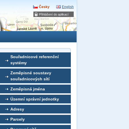
Česky
English
Přihlášení do aplikací
Souřadnicové referenční
systémy
Zeměpisné soustavy
souřadnicových sítí
Zeměpisná jména
Územní správní jednotky
Adresy
Parcely