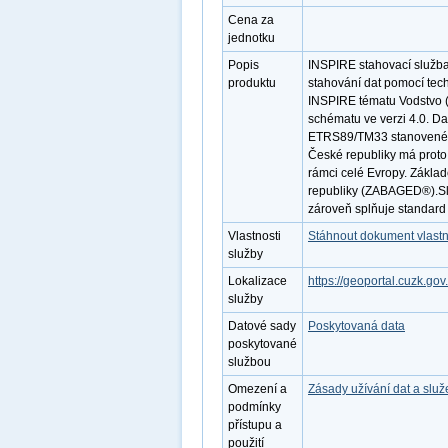
Cena za
jednotku
Popis
INSPIRE stahovací služba
produktu
stahování dat pomocí tec
INSPIRE tématu Vodstvo (
schématu ve verzi 4.0. D
ETRS89/TM33 stanoveném 
České republiky má proto
rámci celé Evropy. Zákla
republiky (ZABAGED®).Slu
zároveň splňuje standar
Vlastnosti
Stáhnout dokument vlastn
služby
Lokalizace
https://geoportal.cuzk.gov
služby
Datové sady
Poskytovaná data
poskytované
službou
Omezení a
Zásady užívání dat a slu
podmínky
přístupu a
použití