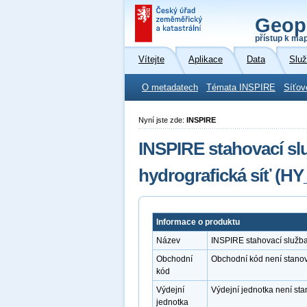
Geop
přístup k ma
Vítejte
Aplikace
Data
Slu
O metadatech
Témata INSPIRE
Síťov
Nyní jste zde:
INSPIRE
INSPIRE stahovací s
hydrografická síť (H
Informace o produktu
Název
INSPIRE stahovací služb
Obchodní
Obchodní kód není stano
kód
Výdejní
Výdejní jednotka není st
jednotka