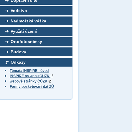
Dopravní sítě
Vodstvo
Nadmořská výška
Využití území
Ortofotosnímky
Budovy
Odkazy
Témata INSPIRE - úvod
INSPIRE na webu ČÚZK
webové stránky ČÚZK
Formy poskytování dat ZÚ