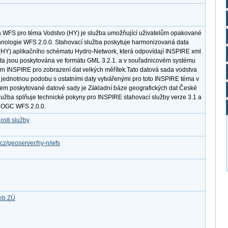
 WFS pro téma Vodstvo (HY) je služba umožňující uživatelům opakované
hnologie WFS 2.0.0. Stahovací služba poskytuje harmonizovaná data
HY) aplikačního schématu Hydro-Network, která odpovídají INSPIRE xml
ata jsou poskytována ve formátu GML 3.2.1. a v souřadnicovém systému
INSPIRE pro zobrazení dat velkých měřítek.Tato datová sada vodstva
 jednotnou podobu s ostatními daty vytvářenými pro toto INSPIRE téma v
dem poskytované datové sady je Základní báze geografických dat České
žba splňuje technické pokyny pro INSPIRE stahovací služby verze 3.1 a
d OGC WFS 2.0.0.
osti služby
.cz/geoserver/hy-n/wfs
žeb ZÚ