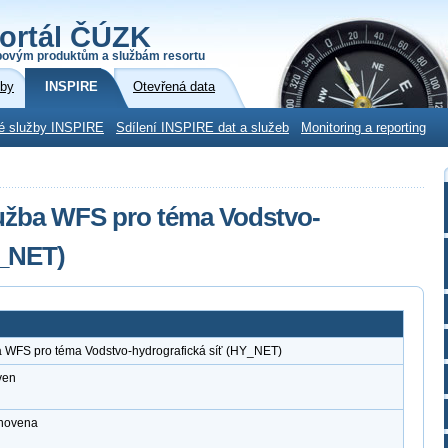
ortál ČÚZK
povým produktům a službám resortu
žby
INSPIRE
Otevřená data
é služby INSPIRE
Sdílení INSPIRE dat a služeb
Monitoring a reporting
lužba WFS pro téma Vodstvo-
Y_NET)
a WFS pro téma Vodstvo-hydrografická síť (HY_NET)
ven
anovena