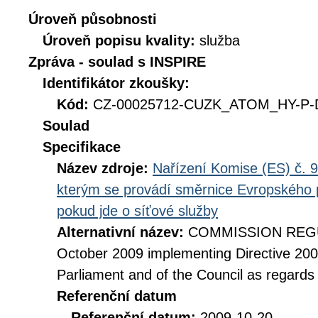
Úroveň působnosti
Úroveň popisu kvality:
služba
Zpráva - soulad s INSPIRE
Identifikátor zkoušky:
Kód:
CZ-00025712-CUZK_ATOM_HY-P-D
Soulad
Specifikace
Název zdroje:
Nařízení Komise (ES) č. 9
kterým se provádí směrnice Evropského 
pokud jde o síťové služby
Alternativní název:
COMMISSION REGUL
October 2009 implementing Directive 20
Parliament and of the Council as regards
Referenční datum
Referenční datum:
2009-10-20