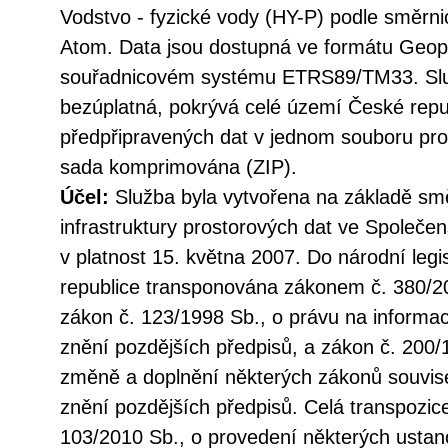
Vodstvo - fyzické vody (HY-P) podle směrn
Atom. Data jsou dostupná ve formátu Geo
souřadnicovém systému ETRS89/TM33. Služ
bezúplatná, pokrývá celé území České repu
předpřipravených dat v jednom souboru pro 
sada komprimována (ZIP).
Účel:
Služba byla vytvořena na základě sm
infrastruktury prostorových dat ve Společen
v platnost 15. května 2007. Do národní legi
republice transponována zákonem č. 380/20
zákon č. 123/1998 Sb., o právu na informac
znění pozdějších předpisů, a zákon č. 200/
změně a doplnění některých zákonů souvise
znění pozdějších předpisů. Celá transpozic
103/2010 Sb., o provedení některých ustan