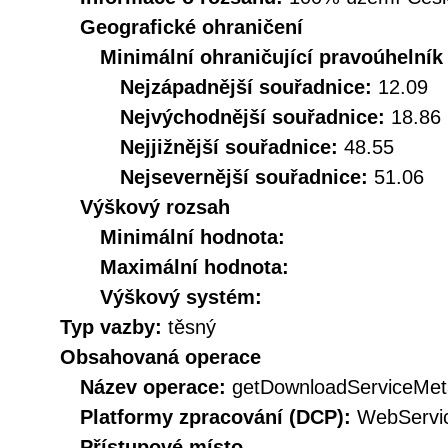
Geografické ohraničení
Minimální ohraničující pravoúhelník
Nejzápadnější souřadnice:
12.09
Nejvýchodnější souřadnice:
18.86
Nejjižnější souřadnice:
48.55
Nejsevernější souřadnice:
51.06
Výškový rozsah
Minimální hodnota:
Maximální hodnota:
Výškový systém:
Typ vazby:
těsný
Obsahovaná operace
Název operace:
getDownloadServiceMet
Platformy zpracování (DCP):
WebServi
Přístupové místo