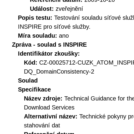
Událost:
zveřejnění
Popis testu:
Testování souladu síťové služ
INSPIRE pro síťové služby.
Míra souladu:
ano
Zpráva - soulad s INSPIRE
Identifikátor zkoušky:
Kód:
CZ-00025712-CUZK_ATOM_INSPI
DQ_DomainConsistency-2
Soulad
Specifikace
Název zdroje:
Technical Guidance for t
Download Services
Alternativní název:
Technické pokyny p
stahování dat