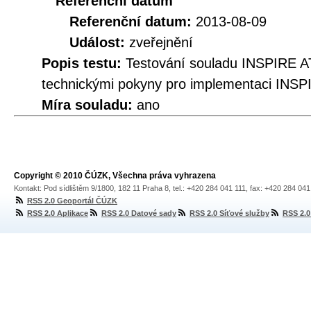
Referenční datum
Referenční datum:
2013-08-09
Událost:
zveřejnění
Popis testu:
Testování souladu INSPIRE A
technickými pokyny pro implementaci INSP
Míra souladu:
ano
Copyright © 2010 ČÚZK, Všechna práva vyhrazena
Kontakt: Pod sídlištěm 9/1800, 182 11 Praha 8, tel.: +420 284 041 111, fax: +420 284 04
RSS 2.0 Geoportál ČÚZK
RSS 2.0 Aplikace
RSS 2.0 Datové sady
RSS 2.0 Síťové služby
RSS 2.0