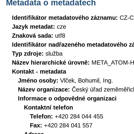
Metadata o metadatech
Identifikátor metadatového záznamu:
CZ-C
Jazyk metadat:
cze
Znaková sada:
utf8
Identifikátor nadřazeného metadatového 
Typ zdroje:
služba
Název hierarchické úrovně:
META_ATOM-H
Kontakt - metadata
Jméno osoby:
Vlček, Bohumil, Ing.
Název organizace:
Český úřad zeměměřick
Informace o odpovědné organizaci
Kontaktní telefon
Telefon:
+420 284 044 455
Fax:
+420 284 041 557