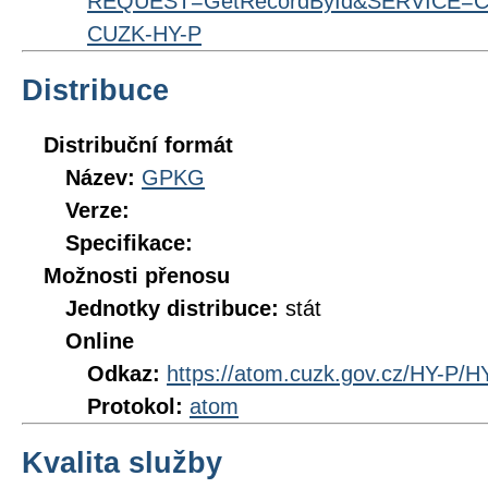
REQUEST=GetRecordById&SERVICE=CS
CUZK-HY-P
Distribuce
Distribuční formát
Název:
GPKG
Verze:
Specifikace:
Možnosti přenosu
Jednotky distribuce:
stát
Online
Odkaz:
https://atom.cuzk.gov.cz/HY-P/H
Protokol:
atom
Kvalita služby