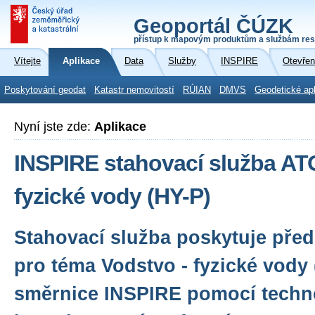
Geoportál ČÚZK
přístup k mapovým produktům a službám res
Vítejte
Aplikace
Data
Služby
INSPIRE
Otevřen
Poskytování geodat
Katastr nemovitostí
RÚIAN
DMVS
Geodetické ap
Nyní jste zde:
Aplikace
INSPIRE stahovací služba AT
fyzické vody (HY-P)
Stahovací služba poskytuje před
pro téma Vodstvo - fyzické vody
směrnice INSPIRE pomocí techn