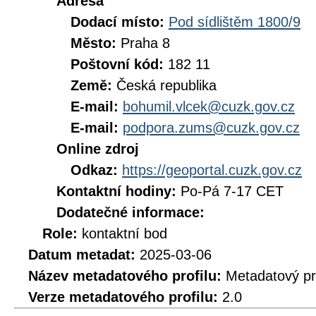
Adresa
Dodací místo:
Pod sídlištěm 1800/9
Město:
Praha 8
Poštovní kód:
182 11
Země:
Česká republika
E-mail:
bohumil.vlcek@cuzk.gov.cz
E-mail:
podpora.zums@cuzk.gov.cz
Online zdroj
Odkaz:
https://geoportal.cuzk.gov.cz
Kontaktní hodiny:
Po-Pá 7-17 CET
Dodatečné informace:
Role:
kontaktní bod
Datum metadat:
2025-03-06
Název metadatového profilu:
Metadatový pr
Verze metadatového profilu:
2.0