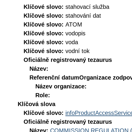
Klíčové slovo:
stahovací služba
Klíčové slovo:
stahování dat
Klíčové slovo:
ATOM
Klíčové slovo:
vodopis
Klíčové slovo:
voda
Klíčové slovo:
vodní tok
Oficiálně registrovaný tezaurus
Název:
Referenční datum
Organizace zodpov
Název organizace:
Role:
Klíčová slova
Klíčové slovo:
infoProductAccessServic
Oficiálně registrovaný tezaurus
Název:
COMMISSION REGULATION (EC