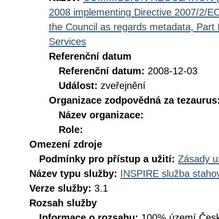
2008 implementing Directive 2007/2/EC
the Council as regards metadata, Part D
Services
Referenční datum
Referenční datum:
2008-12-03
Událost:
zveřejnění
Organizace zodpovědná za tezaurus
Název organizace:
Role:
Omezení zdroje
Podmínky pro přístup a užití:
Zásady u
Název typu služby:
INSPIRE služba stahov
Verze služby:
3.1
Rozsah služby
Informace o rozsahu:
100% území Česk