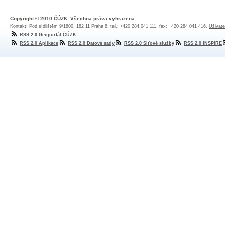
Copyright © 2010 ČÚZK, Všechna práva vyhrazena
Kontakt: Pod sídlištěm 9/1800, 182 11 Praha 8, tel.: +420 284 041 111, fax: +420 284 041 416,
Uživate
RSS 2.0 Geoportál ČÚZK
RSS 2.0 Aplikace
RSS 2.0 Datové sady
RSS 2.0 Síťové služby
RSS 2.0 INSPIRE