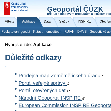
Geoportál ČÚZK
přístup k mapovým produktům a službám res
Vítejte
Aplikace
Data
Služby
INSPIRE
Otevřen
Poskytování geodat
Katastr nemovitostí
RÚIAN
DMVS
Geodetické ap
Nyní jste zde:
Aplikace
Důležité odkazy
Prodejna map Zeměměřického úřadu
Portál veřejné správy
Portál otevřených dat
Národní Geoportál INSPIRE
European Commission INSPIRE Geoport