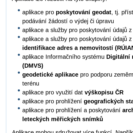
aplikace pro
poskytování geodat
, tj. př
podávání žádostí o výdej či úpravu
aplikace a služby pro poskytování údajů 
aplikace a služby pro poskytování údajů 
identifikace adres a nemovitostí (RÚIA
aplikace Informačního systému
Digitální
(DMVS)
geodetické aplikace
pro podporu zeměmě
terénu
aplikace pro využití dat
výškopisu ČR
aplikace pro prohlížení
geografických s
aplikace pro prohlížení a poskytování
arc
leteckých měřických snímků
Aplikace mohou sdružovat více funkcí. Napří