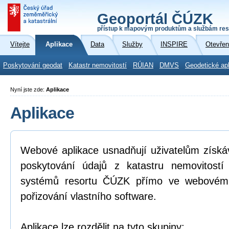
Geoportál ČÚZK
přístup k mapovým produktům a službám res
Vítejte
Aplikace
Data
Služby
INSPIRE
Otevřen
Poskytování geodat
Katastr nemovitostí
RÚIAN
DMVS
Geodetické ap
Nyní jste zde:
Aplikace
Aplikace
Webové aplikace usnadňují uživatelům získá
poskytování údajů z katastru nemovitostí
systémů resortu ČÚZK přímo ve webovém p
pořizování vlastního software.
Aplikace lze rozdělit na tyto skupiny: