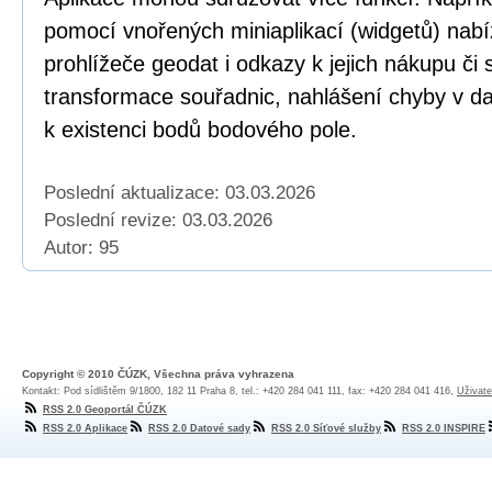
pomocí vnořených miniaplikací (widgetů) nabí
prohlížeče geodat i odkazy k jejich nákupu či
transformace souřadnic, nahlášení chyby v dat
k existenci bodů bodového pole.
Poslední aktualizace: 03.03.2026
Poslední revize:
03.03.2026
Autor: 95
Copyright © 2010 ČÚZK, Všechna práva vyhrazena
Kontakt: Pod sídlištěm 9/1800, 182 11 Praha 8, tel.: +420 284 041 111, fax: +420 284 041 416,
Uživate
RSS 2.0 Geoportál ČÚZK
RSS 2.0 Aplikace
RSS 2.0 Datové sady
RSS 2.0 Síťové služby
RSS 2.0 INSPIRE