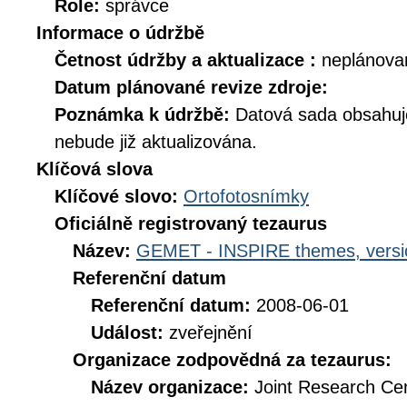
Role:
správce
Informace o údržbě
Četnost údržby a aktualizace :
neplánova
Datum plánované revize zdroje:
Poznámka k údržbě:
Datová sada obsahuje
nebude již aktualizována.
Klíčová slova
Klíčové slovo:
Ortofotosnímky
Oficiálně registrovaný tezaurus
Název:
GEMET - INSPIRE themes, versi
Referenční datum
Referenční datum:
2008-06-01
Událost:
zveřejnění
Organizace zodpovědná za tezaurus:
Název organizace:
Joint Research Ce