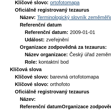
Klíčové slovo:
ortofotomapa
Oficiálně registrovaný tezaurus
Název:
Terminologický slovník zeměměřic
Referenční datum
Referenční datum:
2009-01-01
Událost:
zveřejnění
Organizace zodpovědná za tezaurus:
Název organizace:
Český úřad zeměmě
Role:
kontaktní bod
Klíčová slova
Klíčové slovo:
barevná ortofotomapa
Klíčové slovo:
orthofoto
Oficiálně registrovaný tezaurus
Název:
Referenční datum
Organizace zodpověd