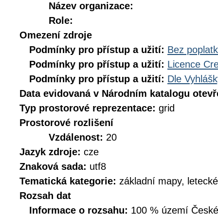
Název organizace:
Role:
Omezení zdroje
Podmínky pro přístup a užití:
Bez poplat
Podmínky pro přístup a užití:
Licence Cr
Podmínky pro přístup a užití:
Dle Vyhlášk
Data evidovaná v Národním katalogu otev
Typ prostorové reprezentace:
grid
Prostorové rozlišení
Vzdálenost:
20
Jazyk zdroje:
cze
Znaková sada:
utf8
Tematická kategorie:
základní mapy, leteck
Rozsah dat
Informace o rozsahu:
100 % území České r