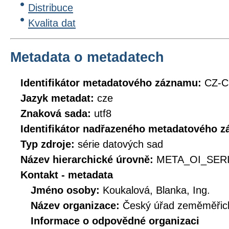
Distribuce
Kvalita dat
Metadata o metadatech
Identifikátor metadatového záznamu:
CZ-C
Jazyk metadat:
cze
Znaková sada:
utf8
Identifikátor nadřazeného metadatového 
Typ zdroje:
série datových sad
Název hierarchické úrovně:
META_OI_SER
Kontakt - metadata
Jméno osoby:
Koukalová, Blanka, Ing.
Název organizace:
Český úřad zeměměřick
Informace o odpovědné organizaci