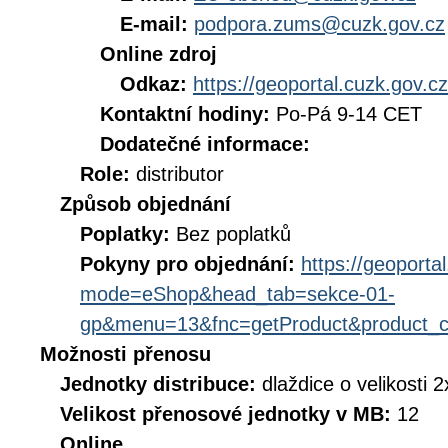
E-mail:
podpora.zums@cuzk.gov.cz
Online zdroj
Odkaz:
https://geoportal.cuzk.gov.cz
Kontaktní hodiny:
Po-Pá 9-14 CET
Dodatečné informace:
Role:
distributor
Způsob objednání
Poplatky:
Bez poplatků
Pokyny pro objednání:
https://geoporta
mode=eShop&head_tab=sekce-01-
gp&menu=13&fnc=getProduct&product_
Možnosti přenosu
Jednotky distribuce:
dlaždice o velikosti 
Velikost přenosové jednotky v MB:
12
Online