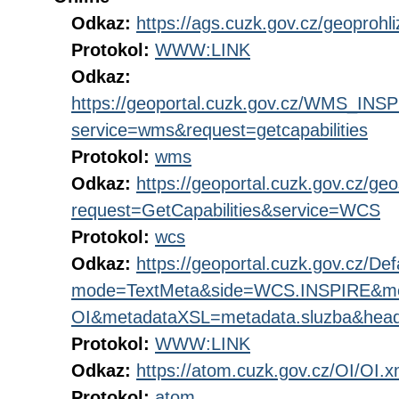
Odkaz:
https://ags.cuzk.gov.cz/geoproh
Protokol:
WWW:LINK
Odkaz:
https://geoportal.cuzk.gov.cz/WMS_I
service=wms&request=getcapabilities
Protokol:
wms
Odkaz:
https://geoportal.cuzk.gov.cz/ge
request=GetCapabilities&service=WCS
Protokol:
wcs
Odkaz:
https://geoportal.cuzk.gov.cz/Def
mode=TextMeta&side=WCS.INSPIRE&m
OI&metadataXSL=metadata.sluzba&hea
Protokol:
WWW:LINK
Odkaz:
https://atom.cuzk.gov.cz/OI/OI.x
Protokol:
atom