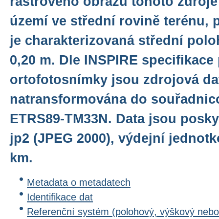
rastrového obrazu tohoto zdroje
území ve střední rovině terénu,
je charakterizovaná střední po
0,20 m. Dle INSPIRE specifikace
ortofotosnímky jsou zdrojová da
natransformována do souřadni
ETRS89-TM33N. Data jsou posky
jp2 (JPEG 2000), výdejní jednotk
km.
Metadata o metadatech
Identifikace dat
Referenční systém (polohový, výškový nebo