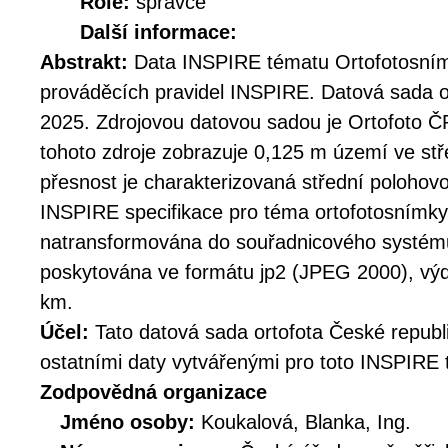
Role:
správce
Další informace:
Abstrakt:
Data INSPIRE tématu Ortofotosním
prováděcích pravidel INSPIRE. Datová sada o
2025. Zdrojovou datovou sadou je Ortofoto ČR
tohoto zdroje zobrazuje 0,125 m území ve stř
přesnost je charakterizovaná střední polohov
INSPIRE specifikace pro téma ortofotosnímky
natransformována do souřadnicového systé
poskytována ve formátu jp2 (JPEG 2000), výde
km.
Účel:
Tato datová sada ortofota České republ
ostatními daty vytvářenými pro toto INSPIRE 
Zodpovědná organizace
Jméno osoby:
Koukalová, Blanka, Ing.