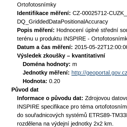
Ortofotosnímky
Identifikace měření:
CZ-00025712-CUZK_
DQ_GriddedDataPositionalAccuracy
Popis měření:
Hodnocení úplné střední so
terénu u produktu INSPIRE - Ortofotosnímk
Datum a čas měření:
2015-05-22T12:00:0
Výsledek zkoušky – kvantitativní
Doména hodnoty:
m
Jednotky měření:
http://geoportal.gov.c
Hodnota:
0.20
Původ dat
Informace o původu dat:
Zdrojovou datov
INSPIRE specifikace pro téma ortofotosní
do souřadnicových systémů ETRS89-TM3
rozdělena na výdejní jednotky 2x2 km.