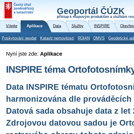
Geoportál ČÚZK
přístup k mapovým produktům a službám res
Vítejte
Aplikace
Data
Služby
INSPIRE
Otevřen
Poskytování geodat
Katastr nemovitostí
RÚIAN
DMVS
Geodetické ap
Nyní jste zde:
Aplikace
INSPIRE téma Ortofotosnímky
Data INSPIRE tématu Ortofotosn
harmonizována dle prováděcích 
Datová sada obsahuje data z let 
Zdrojovou datovou sadou je Orto