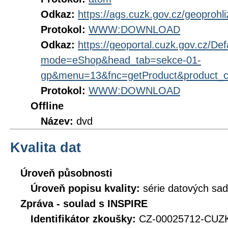
Odkaz:
https://ags.cuzk.gov.cz/geoprohl
Protokol:
WWW:DOWNLOAD
Odkaz:
https://geoportal.cuzk.gov.cz/Def
mode=eShop&head_tab=sekce-01-
gp&menu=13&fnc=getProduct&product_
Protokol:
WWW:DOWNLOAD
Offline
Název:
dvd
Kvalita dat
Úroveň působnosti
Úroveň popisu kvality:
série datových sad
Zpráva - soulad s INSPIRE
Identifikátor zkoušky:
CZ-00025712-CUZK