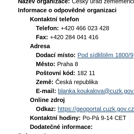
Název organizace:
Český úřad zeměměřick
Informace o odpovědné organizaci
Kontaktní telefon
Telefon:
+420 466 023 428
Fax:
+420 284 041 416
Adresa
Dodací místo:
Pod sídlištěm 1800/9
Město:
Praha 8
Poštovní kód:
182 11
Země:
Česká republika
E-mail:
blanka.koukalova@cuzk.gov
Online zdroj
Odkaz:
https://geoportal.cuzk.gov.cz
Kontaktní hodiny:
Po-Pá 9-14 CET
Dodatečné informace: