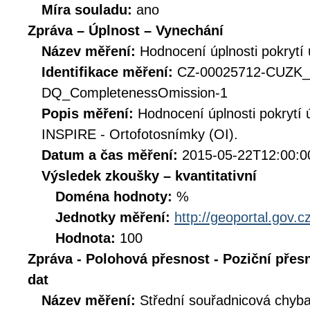
Míra souladu:
ano
Zpráva – Úplnost – Vynechání
Název měření:
Hodnocení úplnosti pokryt
Identifikace měření:
CZ-00025712-CUZK_
DQ_CompletenessOmission-1
Popis měření:
Hodnocení úplnosti pokrytí
INSPIRE - Ortofotosnímky (OI).
Datum a čas měření:
2015-05-22T12:00:0
Výsledek zkoušky – kvantitativní
Doména hodnoty:
%
Jednotky měření:
http://geoportal.gov.c
Hodnota:
100
Zpráva - Polohová přesnost - Poziční přes
dat
Název měření:
Střední souřadnicová chyb