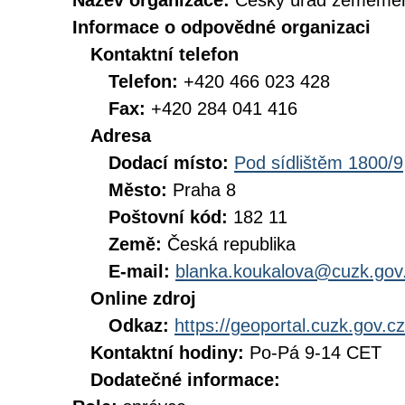
Název organizace:
Český úřad zeměměři
Informace o odpovědné organizaci
Kontaktní telefon
Telefon:
+420 466 023 428
Fax:
+420 284 041 416
Adresa
Dodací místo:
Pod sídlištěm 1800/9
Město:
Praha 8
Poštovní kód:
182 11
Země:
Česká republika
E-mail:
blanka.koukalova@cuzk.gov
Online zdroj
Odkaz:
https://geoportal.cuzk.gov.cz
Kontaktní hodiny:
Po-Pá 9-14 CET
Dodatečné informace: