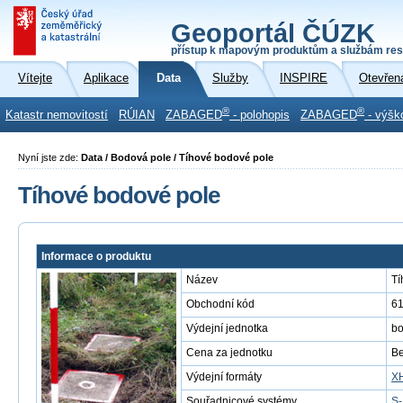
Geoportál ČÚZK
přístup k mapovým produktům a službám res
Vítejte
Aplikace
Data
Služby
INSPIRE
Otevřen
®
®
Katastr nemovitostí
RÚIAN
ZABAGED
- polohopis
ZABAGED
- výšk
Nyní jste zde:
Data / Bodová pole / Tíhové bodové pole
Tíhové bodové pole
Informace o produktu
Název
Tí
Obchodní kód
6
Výdejní jednotka
b
Cena za jednotku
Be
Výdejní formáty
X
Souřadnicové systémy
S-