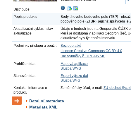
Distribuce
Popis produktu
Body tíhového bodového pole (TBP) - obsaž
bodového pole (ZTBP), jejichž správcem je
Aktualizační cyklus - stav
Údaje o bodech jsou na Geoportálu ČÚZK 
aktualizace
která je dostupná v aplikaci Geoprohlížeč. 
aktualizovány v týdenním intervalu.
Podmínky přístupu a použití
Bez poplatků
Licence Creative Commons CC BY 4.0
Dle Vyhlášky č. 31/1995 Sb.
Prohlížení dat
Mapová aplikace
Služba WMS
Stahování dat
Export výřezu dat
Služba WFS
Kontakt - informace o
Zeměměřický úřad, e-mail:
ZU-obchod@cuzk
produktu
Detailní metadata
Metadata XML