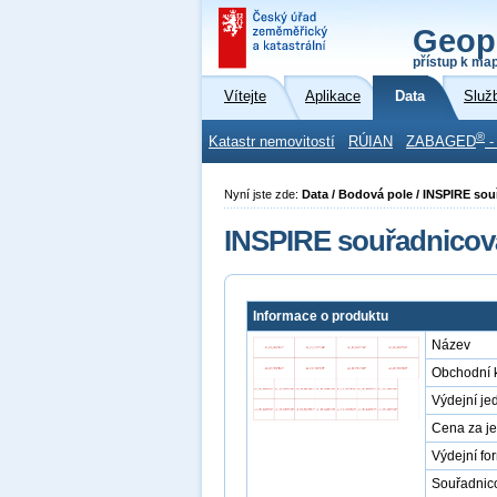
Geop
přístup k ma
Vítejte
Aplikace
Data
Služ
®
Katastr nemovitostí
RÚIAN
ZABAGED
-
Nyní jste zde:
Data / Bodová pole / INSPIRE so
INSPIRE souřadnicov
Informace o produktu
Název
Obchodní 
Výdejní je
Cena za j
Výdejní fo
Souřadnic