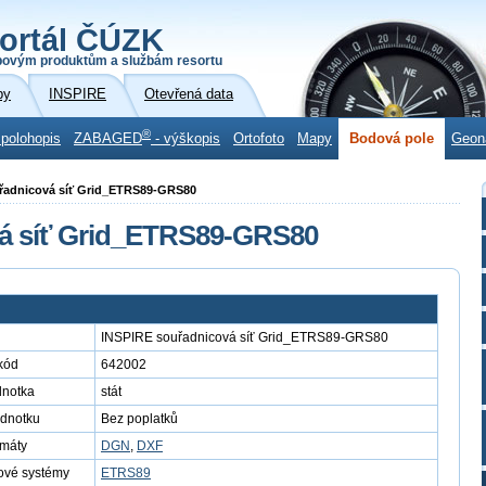
ortál ČÚZK
povým produktům a službám resortu
by
INSPIRE
Otevřená data
®
 polohopis
ZABAGED
- výškopis
Ortofoto
Mapy
Bodová pole
Geon
uřadnicová síť Grid_ETRS89-GRS80
á síť Grid_ETRS89-GRS80
INSPIRE souřadnicová síť Grid_ETRS89-GRS80
kód
642002
dnotka
stát
ednotku
Bez poplatků
rmáty
DGN
,
DXF
ové systémy
ETRS89