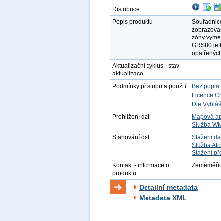
Distribuce
Popis produktu
Souřadnico
zobrazova
zóny vyme
GRS80 je k
opatřených
Aktualizační cyklus - stav
aktualizace
Podmínky přístupu a použití
Bez popla
Licence C
Dle Vyhláš
Prohlížení dat
Mapová ap
Služba W
Stahování dat
Stažení da
Služba At
Stažení př
Kontakt - informace o
Zeměměřick
produktu
Detailní metadata
Metadata XML