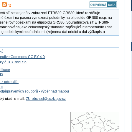
vá síť sestrojená v zobrazení ETRS89-GRS80, které rozděluje
né území na pásma vymezená poledníky na elipsoidu GRS80 resp. na
zené rovnoběžkami na elipsoidu GRS80. Souřadnicová síť ETRS89-
oncipována jako celoevropský standard zajišťující interoperabilitu dat
 geodetickými souřadnicemi (zejména dat ortofot a dat výškopisu).
tků
reative Commons CC BY 4.0
ky č. 31/1995 Sb.
likace
MS
t z adresáře
om
edpřipravených souborů - výběr nad mapou
ý úřad, e-mail:
ZU-obchod@cuzk.gov.cz