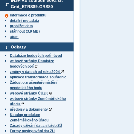
INSPIRE souřadnicová síť
Grid_ETRS89-GRS80
informace o produktu
detailní metadata
prohlížet data
stáhnout (3,9 MB)
atom
Odkazy
Databáze bodových polí - úvod
webové stránky Databáze
bodových polí
změny v datech od roku 2004
aplikace transformace souřadnic
Žádost o zrušení/přemístění
geodetického bodu
webové stránky ČÚZK
webové stránky Zeměměřického
úřadu
předpisy a dokumenty
Katalog produkce
Zeměměřického úřadu
Zásady užívání dat a služeb ZÚ
Formy poskytování dat ZÚ