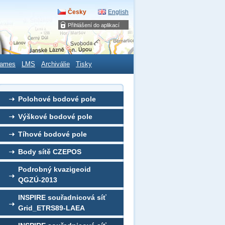
Česky
English
Přihlášení do aplikací
ames
LMS
Archiválie
Tisky
Polohové bodové pole
Výškové bodové pole
Tíhové bodové pole
Body sítě CZEPOS
Podrobný kvazigeoid
QGZÚ-2013
INSPIRE souřadnicová síť
Grid_ETRS89-LAEA