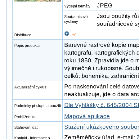
JPEG
Výdejní formáty
Jsou použity rů
Souřadnicové
systémy
souřadnicové s
Distribuce
Barevné rastrové kopie map
Popis produktu
kartografů, kartografických 
roku 1850. Zpravidla jde o m
výjimečně i rukopisné. Soubo
celků: bohemika, zahraniční
Po naskenování celé datové s
Aktualizační cyklus
neaktualizuje, jde o data arch
Dle Vyhlášky č. 645/2004 S
Podmínky přístupu a použití
Mapová aplikace
Prohlížení dat
Stažení ukázkového soubo
Stahování dat
Zeměměřický úřad, e-mail:
Kontakt - informace o