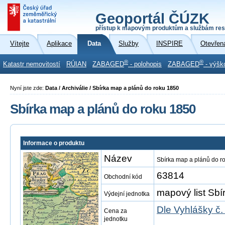
Geoportál ČÚZK
přístup k mapovým produktům a službám res
Vítejte
Aplikace
Data
Služby
INSPIRE
Otevřen
®
®
Katastr nemovitostí
RÚIAN
ZABAGED
- polohopis
ZABAGED
- výšk
Nyní jste zde:
Data / Archiválie / Sbírka map a plánů do roku 1850
Sbírka map a plánů do roku 1850
Informace o produktu
Název
Sbírka map a plánů do r
63814
Obchodní kód
mapový list Sbír
Výdejní jednotka
Dle Vyhlášky č.
Cena za
jednotku