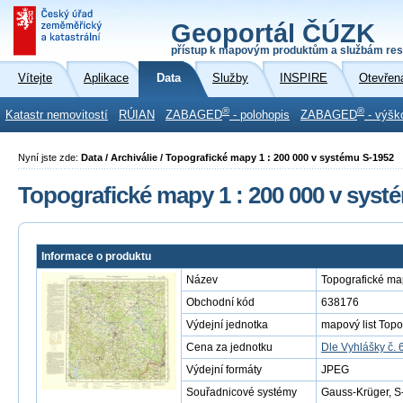
Geoportál ČÚZK
přístup k mapovým produktům a službám res
Vítejte
Aplikace
Data
Služby
INSPIRE
Otevřen
®
®
Katastr nemovitostí
RÚIAN
ZABAGED
- polohopis
ZABAGED
- výšk
Nyní jste zde:
Data / Archiválie / Topografické mapy 1 : 200 000 v systému S-1952
Topografické mapy 1 : 200 000 v syst
Informace o produktu
Název
Topografické ma
Obchodní kód
638176
Výdejní jednotka
mapový list Topo
Cena za jednotku
Dle Vyhlášky č. 
Výdejní formáty
JPEG
Souřadnicové systémy
Gauss-Krüger, S