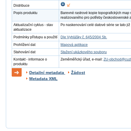
Distribuce
Popis produktu
Barevné rastrové kopie topografických map 
realizovaného pro potřeby československé 
Aktualizační cyklus - stav
Po naskenování celé datové série se tato již 
aktualizace
Podmínky přístupu a použití
Dle Vyhlášky č. 645/2004 Sb.
Prohlížení dat
Mapová aplikace
Stahování dat
Stažení ukázkového souboru
Kontakt - informace o
Zeměměřický úřad, e-mail:
ZU-obchod@cuzk
produktu
Detailní metadata
Žádost
Metadata XML