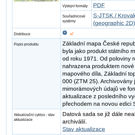
PDF
Výdejní formáty
S-JTSK / Krovak
Souřadnicové
systémy
(geographic 2D)
Distribuce
Základní mapa České republ
Popis produktu
byla jako produkt státního
od roku 1971. Od poloviny 
nahrazena produktem nové 
mapového díla, Základní to
000 (ZTM 25). Archivovány 
mimorámových údajů ve fo
aktualizace z posledního v
přechodem na novou edici
Datová sada se již dále neak
Aktualizační cyklus - stav
aktualizace
archiválií.
Stav aktualizace