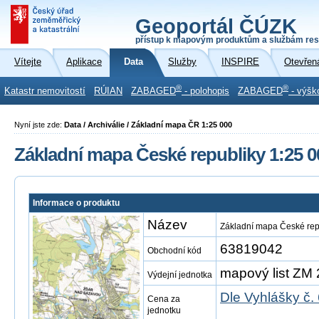
Geoportál ČÚZK
přístup k mapovým produktům a službám res
Vítejte
Aplikace
Data
Služby
INSPIRE
Otevřen
®
®
Katastr nemovitostí
RÚIAN
ZABAGED
- polohopis
ZABAGED
- výšk
Nyní jste zde:
Data / Archiválie / Základní mapa ČR 1:25 000
Základní mapa České republiky 1:25 0
Informace o produktu
Název
Základní mapa České rep
63819042
Obchodní kód
mapový list ZM 
Výdejní jednotka
Dle Vyhlášky č.
Cena za
jednotku