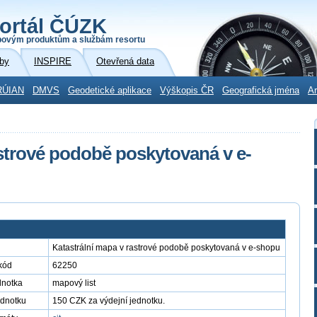
ortál ČÚZK
povým produktům a službám resortu
by
INSPIRE
Otevřená data
RÚIAN
DMVS
Geodetické aplikace
Výškopis ČR
Geografická jména
Ar
astrové podobě poskytovaná v e-
Katastrální mapa v rastrové podobě poskytovaná v e-shopu
kód
62250
dnotka
mapový list
ednotku
150 CZK za výdejní jednotku.