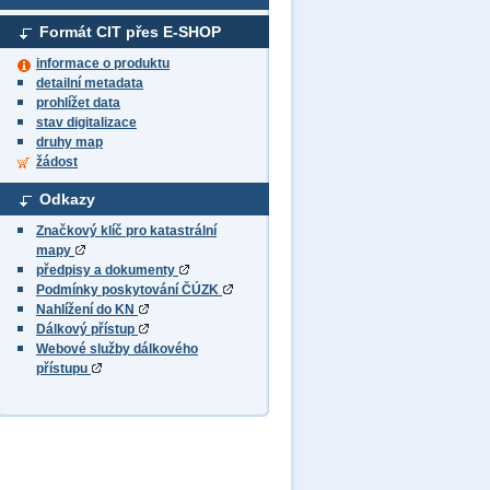
Formát CIT přes E-SHOP
informace o produktu
detailní metadata
prohlížet data
stav digitalizace
druhy map
žádost
Odkazy
Značkový klíč pro katastrální
mapy
předpisy a dokumenty
Podmínky poskytování ČÚZK
Nahlížení do KN
Dálkový přístup
Webové služby dálkového
přístupu