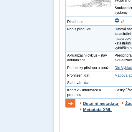
Výdejní fo
Souřadnic
systémy
Distribuce
Popis produktu
Datová sad
katastráln
mapa pokrý
katastráln
vyhláška o
Aktualizační cyklus - stav
Předpřipra
aktualizace
aktualizov
Podmínky přístupu a použití
Dle Vyhláš
Prohlížení dat
Mapová ap
Stahování dat
Kontakt - informace o
Český úřad
produktu
Detailní metadata
Žá
Metadata XML