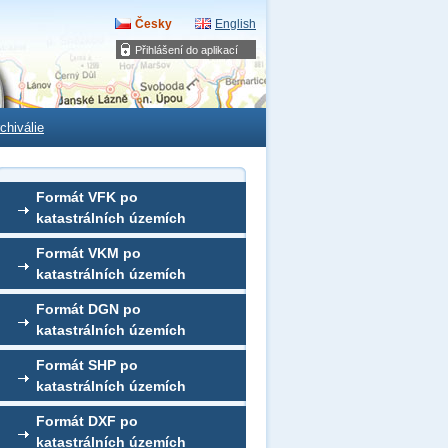
Česky
English
Přihlášení do aplikací
chiválie
Formát VFK po
katastrálních územích
Formát VKM po
katastrálních územích
Formát DGN po
katastrálních územích
Formát SHP po
katastrálních územích
Formát DXF po
katastrálních územích