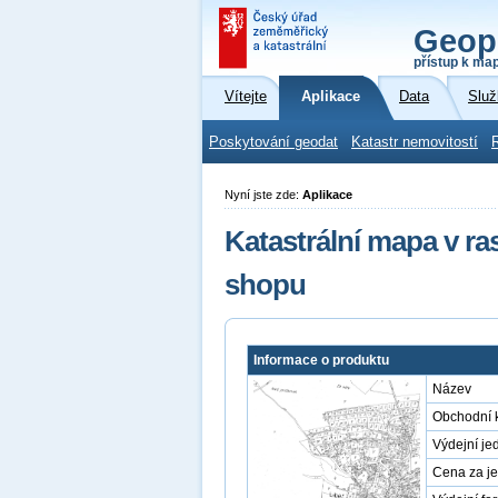
Geop
přístup k ma
Vítejte
Aplikace
Data
Služ
Poskytování geodat
Katastr nemovitostí
Nyní jste zde:
Aplikace
Katastrální mapa v r
shopu
Informace o produktu
Název
Obchodní 
Výdejní je
Cena za j