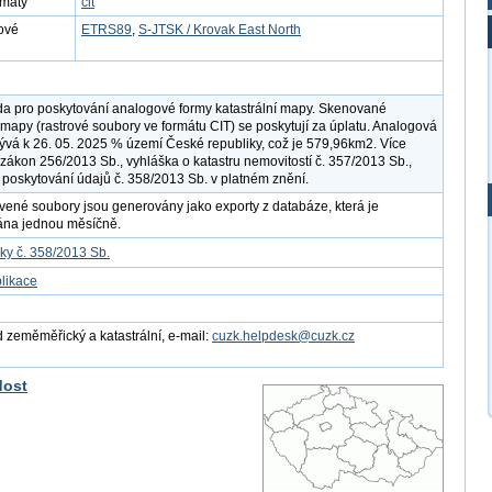
rmáty
cit
ové
ETRS89
,
S-JTSK / Krovak East North
a pro poskytování analogové formy katastrální mapy. Skenované
í mapy (rastrové soubory ve formátu CIT) se poskytují za úplatu. Analogová
vá k 26. 05. 2025 % území České republiky, což je 579,96km2. Více
í zákon 256/2013 Sb., vyhláška o katastru nemovitostí č. 357/2013 Sb.,
 poskytování údajů č. 358/2013 Sb. v platném znění.
vené soubory jsou generovány jako exporty z databáze, která je
ána jednou měsíčně.
ky č. 358/2013 Sb.
likace
 zeměměřický a katastrální, e-mail:
cuzk.helpdesk@cuzk.cz
dost