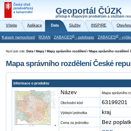
Geoportál ČÚZK
přístup k mapovým produktům a službám res
Vítejte
Aplikace
Data
Služby
INSPIRE
Otevřen
®
®
Katastr nemovitostí
RÚIAN
ZABAGED
- polohopis
ZABAGED
- výšk
Nyní jste zde:
Data / Mapy / Mapy správního rozdělení / Mapa správního rozdělení 
Mapa správního rozdělení České repub
Informace o produktu
Název
Mapa správního ro
63199201
Obchodní kód
kraj
Výdejní jednotka
Bez poplat
Cena za jednotku