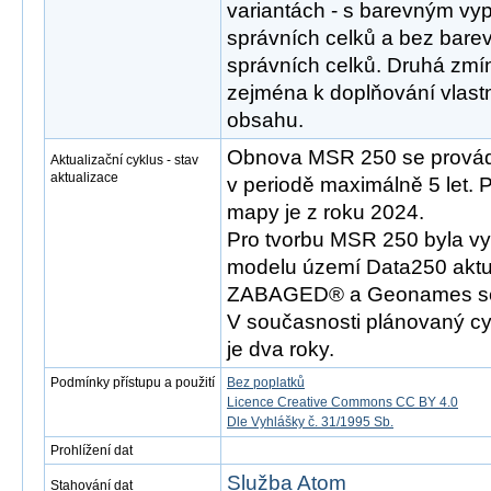
variantách - s barevným v
správních celků a bez bar
správních celků. Druhá zmí
zejména k doplňování vlast
obsahu.
Obnova MSR 250 se provád
Aktualizační cyklus - stav
aktualizace
v periodě maximálně 5 let. 
mapy je z roku 2024.
Pro tvorbu MSR 250 byla vy
modelu území Data250 aktu
ZABAGED® a Geonames se s
V současnosti plánovaný cy
je dva roky.
Podmínky přístupu a použití
Bez poplatků
Licence Creative Commons CC BY 4.0
Dle Vyhlášky č. 31/1995 Sb.
Prohlížení dat
Služba Atom
Stahování dat