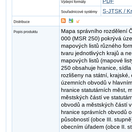
PDF
Výdejní formáty
S-JTSK / K
Souřadnicové systémy
Distribuce
Mapa správního rozdělení Č
Popis produktu
000 (MSR 250) pokrývá úze
mapových listů různého for
tvaru jednotlivých krajů a n
mapových listů (mapové list
250 obsahuje hranice, sídla
rozlišeny na státní, krajské,
územních obvodů v hlavním
hranice statutárních měst,
městských částí ve statutá
obvodů a městských částí v
hranice správních obvodů o
působností (obce III. stupn
obecním úřadem (obce II. s