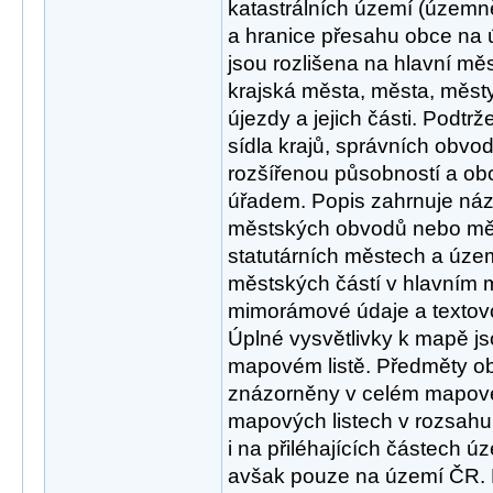
katastrálních území (územn
a hranice přesahu obce na ú
jsou rozlišena na hlavní měs
krajská města, města, měst
újezdy a jejich části. Podt
sídla krajů, správních obvod
rozšířenou působností a o
úřadem. Popis zahrnuje názv
městských obvodů nebo měs
statutárních městech a úz
městských částí v hlavním 
mimorámové údaje a textovo
Úplné vysvětlivky k mapě 
mapovém listě. Předměty 
znázorněny v celém mapovém
mapových listech v rozsahu
i na přiléhajících částech ú
avšak pouze na území ČR.